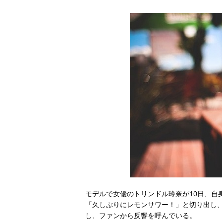
モデルで女優のトリンドル玲奈が10日、自身のI
「久しぶりにレモンサワー！」と切り出し
し、ファンから反響を呼んでいる。