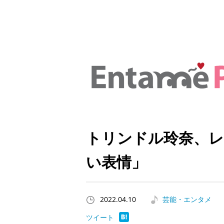
トリンドル玲奈、
い表情」
2022.04.10
芸能・エンタメ
ツイート