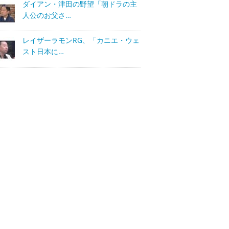
ダイアン・津田の野望「朝ドラの主
人公のお父さ…
レイザーラモンRG、「カニエ・ウェ
スト日本に…