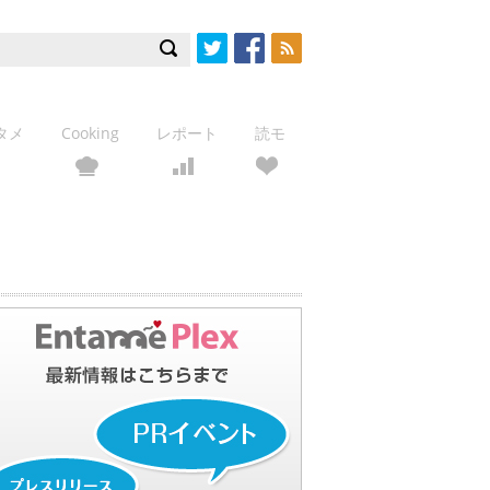
Twitter
Facebook
RSS
タメ
Cooking
レポート
読モ