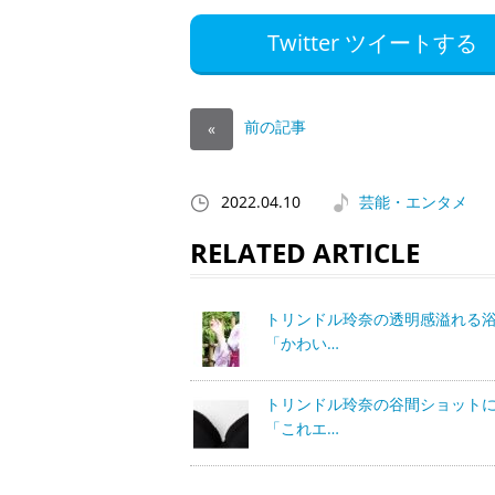
Twitter ツイートする
前の記事
«
2022.04.10
芸能・エンタメ
RELATED ARTICLE
トリンドル玲奈の透明感溢れる
「かわい…
トリンドル玲奈の谷間ショット
「これエ…