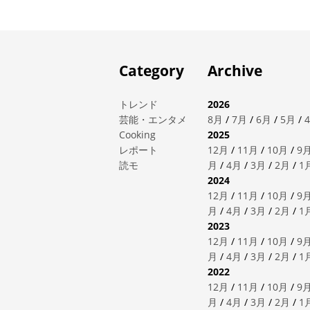
Category
Archive
トレンド
2026
芸能・エンタメ
8月
/
7月
/
6月
/
5月
/
Cooking
2025
レポート
12月
/
11月
/
10月
/
9
読モ
月
/
4月
/
3月
/
2月
/
1
2024
12月
/
11月
/
10月
/
9
月
/
4月
/
3月
/
2月
/
1
2023
12月
/
11月
/
10月
/
9
月
/
4月
/
3月
/
2月
/
1
2022
12月
/
11月
/
10月
/
9
月
/
4月
/
3月
/
2月
/
1