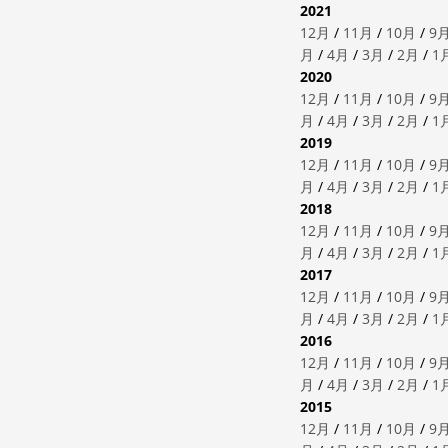
2021
12月
/
11月
/
10月
/
9
月
/
4月
/
3月
/
2月
/
1
2020
12月
/
11月
/
10月
/
9
月
/
4月
/
3月
/
2月
/
1
2019
12月
/
11月
/
10月
/
9
月
/
4月
/
3月
/
2月
/
1
2018
12月
/
11月
/
10月
/
9
月
/
4月
/
3月
/
2月
/
1
2017
12月
/
11月
/
10月
/
9
月
/
4月
/
3月
/
2月
/
1
2016
12月
/
11月
/
10月
/
9
月
/
4月
/
3月
/
2月
/
1
2015
12月
/
11月
/
10月
/
9