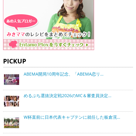
PICKUP
ABEMA開局10周年記念、「ABEMA恋リ…
めるぷち選抜決定戦2026のMC＆審査員決定…
W杯直前に日本代表キャプテンに就任した板倉滉…