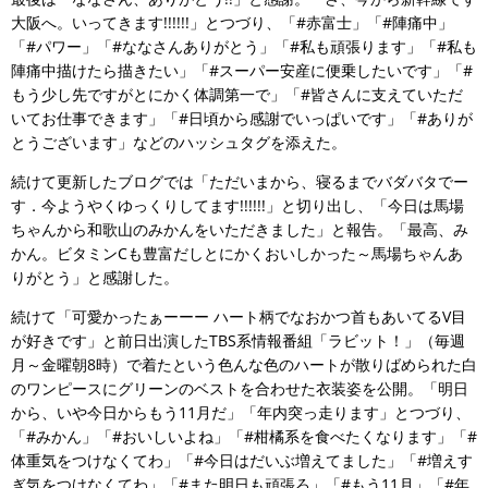
大阪へ。いってきます!!!!!!」とつづり、「#赤富士」「#陣痛中」
「#パワー」「#ななさんありがとう」「#私も頑張ります」「#私も
陣痛中描けたら描きたい」「#スーパー安産に便乗したいです」「#
もう少し先ですがとにかく体調第一で」「#皆さんに支えていただ
いてお仕事できます」「#日頃から感謝でいっぱいです」「#ありが
とうございます」などのハッシュタグを添えた。
続けて更新したブログでは「ただいまから、寝るまでバダバタでー
す．今ようやくゆっくりしてます!!!!!!」と切り出し、「今日は馬場
ちゃんから和歌山のみかんをいただきました」と報告。「最高、み
かん。ビタミンCも豊富だしとにかくおいしかった～馬場ちゃんあ
りがとう」と感謝した。
続けて「可愛かったぁーーー ハート柄でなおかつ首もあいてるV目
が好きです」と前日出演したTBS系情報番組「ラビット！」（毎週
月～金曜朝8時）で着たという色んな色のハートが散りばめられた白
のワンピースにグリーンのベストを合わせた衣装姿を公開。「明日
から、いや今日からもう11月だ」「年内突っ走ります」とつづり、
「#みかん」「#おいしいよね」「#柑橘系を食べたくなります」「#
体重気をつけなくてわ」「#今日はだいぶ増えてました」「#増えす
ぎ気をつけなくてわ」「#また明日も頑張ろ」「#もう11月」「#年