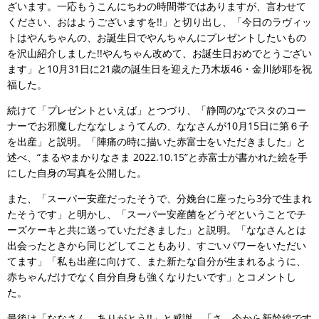
ざいます。一応もうこんにちわの時間帯ではありますが、言わせて
ください、おはようございますを!!」と切り出し、「今日のラヴィッ
トはやんちゃんの、お誕生日でやんちゃんにプレゼントしたいもの
を沢山紹介しました!!やんちゃん改めて、お誕生日おめでとうござい
ます」と10月31日に21歳の誕生日を迎えた乃木坂46・金川紗耶を祝
福した。
続けて「プレゼントといえば」とつづり、「静岡のなでスタのコー
ナーでお邪魔したななしょうてんの、ななさんが10月15日に第６子
を出産」と説明。「陣痛の時に描いた赤富士をいただきました」と
述べ、“まるやまかりなさま 2022.10.15”と赤富士が書かれた絵を手
にした自身の写真を公開した。
また、「スーパー安産だったそうで、分娩台に座ったら3分で生まれ
たそうです」と明かし、「スーパー安産菌をどうぞということでチ
ーズケーキと共に送っていただきました」と説明。「ななさんとは
出会ったときから同じどしてこともあり、すごいパワーをいただい
てます」「私も出産に向けて、また新たな自分が生まれるように、
赤ちゃんだけでなく自分自身も強くなりたいです」とコメントし
た。
最後は「ななさん、ありがとう!!」と感謝。「さ、今から新幹線です