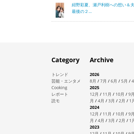
紺野彩夏、瀬戸利樹への想い＆
最後の２…
Category
Archive
トレンド
2026
芸能・エンタメ
8月
/
7月
/
6月
/
5月
/
Cooking
2025
レポート
12月
/
11月
/
10月
/
9
読モ
月
/
4月
/
3月
/
2月
/
1
2024
12月
/
11月
/
10月
/
9
月
/
4月
/
3月
/
2月
/
1
2023
12月
/
11月
/
10月
/
9