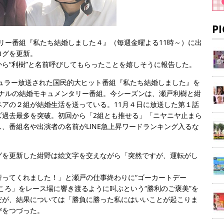
P
タリー番組『私たち結婚しました４』（毎週金曜よる11時～）に出
ログを更新。
ら“利樹”と名前呼びしてもらったことを嬉しそうに報告した。
ギュラー放送された国民的大ヒット番組『私たち結婚しました』を
ジナルの結婚モキュメンタリー番組。今シーズンは、瀬戸利樹と紺
アの２組が結婚生活を送っている。11月４日に放送した第１話
ズ過去最多を突破。初回から「2組とも推せる」「ニヤニヤ止まら
、番組名や出演者の名前がLINE急上昇ワードランキング入るな
グを更新した紺野は絵文字を交えながら「突然ですが、運転がし
行ってくれました！」と瀬戸の仕事終わりに“ゴーカートデー
ころ」をレース場に響き渡るように叫ぶという“勝利のご褒美”を
だが、結果については「勝負に勝った私にはいいことが起こりま
びをつづった。