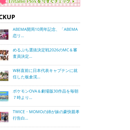
ICKUP
ABEMA開局10周年記念、「ABEMA
恋リ…
めるぷち選抜決定戦2026のMC＆審
査員決定…
W杯直前に日本代表キャプテンに就
任した板倉滉…
ポケモンOVA＆劇場版30作品を毎朝
７時より…
TWICE・MOMOの姉が妹の豪快親孝
行告白…