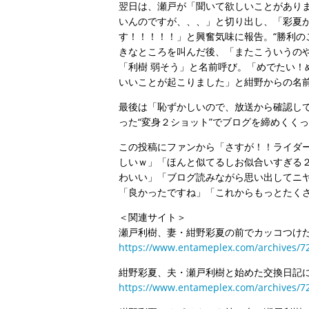
翌日は、瀬戸が「聞いて欲しいことがあり
いんのですが、、、」と切り出し、「彩夏
す！！！！！」と興奮気味に報告。“勝利の
きなところを叫んだ後、「またこういうの
「利樹 弱そう」と名前呼び。「めでたい！
いいことが起こりました」と紺野からの名
最後は「恥ずかしいので、放送から確認し
った“変身２ショット”でブログを締めくく
この投稿にファンから「さすが！！ライダ
しいｗ」「ほんと似てるしお似合いすぎる
わいい」「ブログ読みながら思い出してニ
「良かったですね」「これからもっとたく
＜関連サイト＞
瀬戸利樹、妻・紺野彩夏の前でカッコつけ
https://www.entameplex.com/archives/7
紺野彩夏、夫・瀬戸利樹と始めた交換日記
https://www.entameplex.com/archives/7