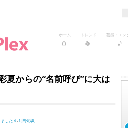
ホーム
トレンド
芸能・エン
彩夏からの“名前呼び”に大は
しました４
,
紺野彩夏