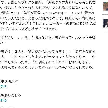
ます」と題してブログを更新。「お気づきの方もいるかもしれな
が、僕のことをさらっと名前で呼んでくれるようになったんで
ご褒美”として「笑顔が可愛いところが好きー！！」と紺野の好
やりたいんだけど」と言った瀬戸に対して、紺野から不意打ちに
めでたいですよね？！？しかも、ゴーカートの勝負に負けたのに
前呼びに大はしゃぎな様子でつづった。
てください、、、笑」と照れながら、夫婦揃ってヘルメットを被
った。
ー夫婦！！２人とも変身姿が似合ってるぞ！！」「名前呼び羨ま
２人」「ヘルメットしたままのツーショットもそっくりｗ」「か
ヤニヤしちゃったｗ」「引き続きキュンキュンお願いします」
さん呼んでもらえるといいですね」などの声が寄せられている。
た事を明かす
2743
に胸膨らませる
2540