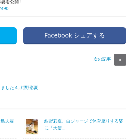
の姿を公開！
2490
Facebook シェアする
次の記事
»
しました４
,
紺野彩夏
貴島夫婦
紺野彩夏、白ジャージで体育座りする姿
に「天使…