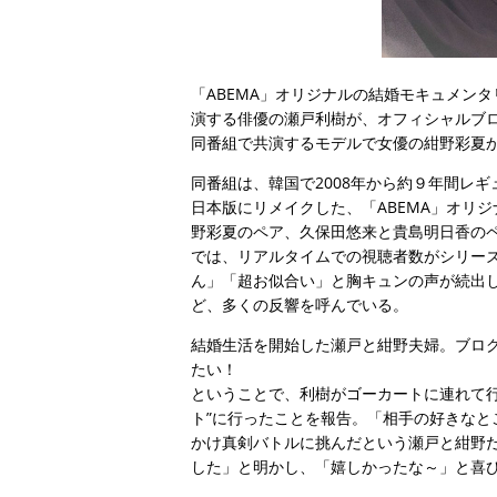
「ABEMA」オリジナルの結婚モキュメン
演する俳優の瀬戸利樹が、オフィシャルブ
同番組で共演するモデルで女優の紺野彩夏か
同番組は、韓国で2008年から約９年間レ
日本版にリメイクした、「ABEMA」オリ
野彩夏のペア、久保田悠来と貴島明日香のペ
では、リアルタイムでの視聴者数がシリー
ん」「超お似合い」と胸キュンの声が続出し
ど、多くの反響を呼んでいる。
結婚生活を開始した瀬戸と紺野夫婦。ブロ
たい！
ということで、利樹がゴーカートに連れて
ト”に行ったことを報告。「相手の好きなと
かけ真剣バトルに挑んだという瀬戸と紺野
した」と明かし、「嬉しかったな～」と喜