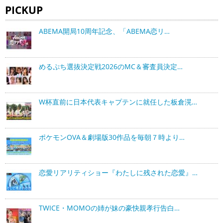
PICKUP
ABEMA開局10周年記念、「ABEMA恋リ…
めるぷち選抜決定戦2026のMC＆審査員決定…
W杯直前に日本代表キャプテンに就任した板倉滉…
ポケモンOVA＆劇場版30作品を毎朝７時より…
恋愛リアリティショー『わたしに残された恋愛』…
TWICE・MOMOの姉が妹の豪快親孝行告白…