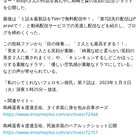
ター・Boojilさんの作品を真ん中に島崎と森の笑顔の記念ショット
を公開した。
最後は「１話＆最新話をTVerで無料配信中！」「第7話先行配信はP
araviで！」と動画配信サービスでの見逃し配信などを紹介し、ブロ
グを締めくくった。
この投稿ファンから「目の保養…」「２人とも最高すぎる！！」
「美女２人」「２人とも笑顔が素敵」「綺麗な絵と柔らかい笑顔の
美女２人に癒されまくり」や、「キュンキュンするしどこかほっこ
りする素敵なドラマ」「優しい空気感が素敵なドラマにしている」
などの声が寄せられている。
『私のシてくれないフェロモン彼氏』第７話は、2023年１月３日
（火）深夜１時25分～放送。
＜関連サイト＞
島崎遥香＆渡邊圭祐、タイ衣装に身を包み合掌ポーズ
https://www.entameplex.com/archives/72944
島崎遥香＆渡邊圭祐、民族衣装のペアルックショット公開
https://www.entameplex.com/archives/72757