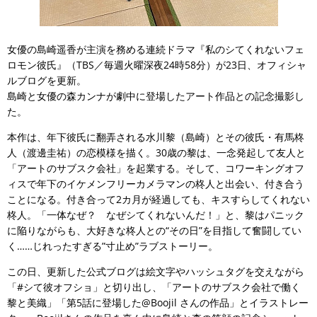
女優の島崎遥香が主演を務める連続ドラマ『私のシてくれないフェ
ロモン彼氏』（TBS／毎週火曜深夜24時58分）が23日、オフィシャ
ルブログを更新。
島崎と女優の森カンナが劇中に登場したアート作品との記念撮影し
た。
本作は、年下彼氏に翻弄される水川黎（島崎）とその彼氏・有馬柊
人（渡邊圭祐）の恋模様を描く。30歳の黎は、一念発起して友人と
「アートのサブスク会社」を起業する。そして、コワーキングオフ
ィスで年下のイケメンフリーカメラマンの柊人と出会い、付き合う
ことになる。付き合って2カ月が経過しても、キスすらしてくれない
柊人。「一体なぜ？ なぜシてくれないんだ！」と、黎はパニック
に陥りながらも、大好きな柊人との“その日”を目指して奮闘してい
く……じれったすぎる”寸止め”ラブストーリー。
この日、更新した公式ブログは絵文字やハッシュタグを交えながら
「#シて彼オフショ」と切り出し、「アートのサブスク会社で働く
黎と美織」「第5話に登場した@Boojil さんの作品」とイラストレー