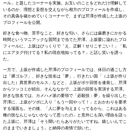
ール」と題したコーナーを実施。お互いのことをどれだけ理解して
いるのか、理想と妄想を交えながら相方のプロフィールを作成し、
その真偽を確かめていくコーナーで、まずは芹澤が作成した上坂の
プロフィールを公開。
好きな食べ物、苦手なこと、好きな匂い、さらには歯磨きにかかる
時間というマニアックな質問まで当てた芹澤。上坂愛に溢れたプロ
フィールに、上坂はびっくりで「え、正解！せりこすごい！」「私
にエアタグ付けてる？私の現在地知ってる？」と話し笑いを誘っ
た。
一方で、上坂が作成した芹澤のプロフィールでは、休日の過ごし方
は「裸ゴルフ」、好きな技名は「夢」、行きたい国「（上坂が作り
出した）異世界のモルス」などと、上坂がボケ回答を連発し、芹澤
からツッコミが続出。そんななかで、上坂の回答を実演する芹澤。
好きな技名では、カメハメ派の要領で「必殺技：夢」を繰り出した
芹澤に、上坂がツボに入り「もう一回やって！」とおかわりを要求
する場面も。その後、「人に夢を与えまくってるから、これはある
種の技なんじゃないかなって思ったの」と意外にも深い理由を語っ
た上坂に、芹澤は「そう聞いたらありがたいですね。嬉しいんでこ
のままでいきましょう」と納得の表情で頷いた。