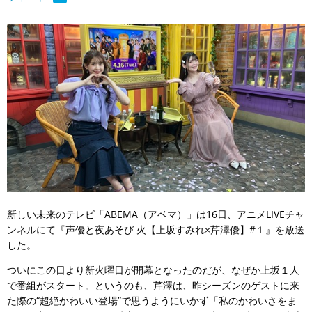
新しい未来のテレビ「ABEMA（アベマ）」は16日、アニメLIVEチャ
ンネルにて『声優と夜あそび 火【上坂すみれ×芹澤優】#１』を放送
した。
ついにこの日より新火曜日が開幕となったのだが、なぜか上坂１人
で番組がスタート。というのも、芹澤は、昨シーズンのゲストに来
た際の“超絶かわいい登場”で思うようにいかず「私のかわいさをま