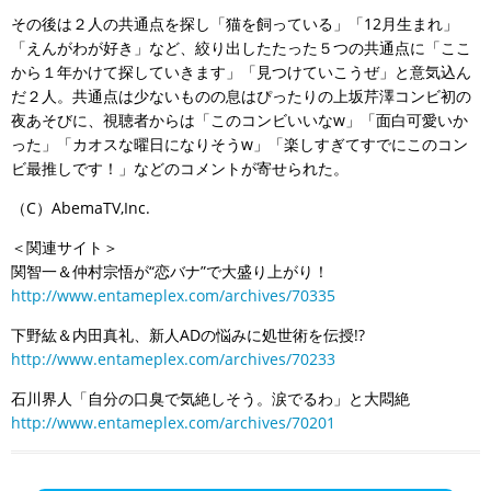
その後は２人の共通点を探し「猫を飼っている」「12月生まれ」
「えんがわが好き」など、絞り出したたった５つの共通点に「ここ
から１年かけて探していきます」「見つけていこうぜ」と意気込ん
だ２人。共通点は少ないものの息はぴったりの上坂芹澤コンビ初の
夜あそびに、視聴者からは「このコンビいいなw」「面白可愛いか
った」「カオスな曜日になりそうw」「楽しすぎてすでにこのコン
ビ最推しです！」などのコメントが寄せられた。
（C）AbemaTV,Inc.
＜関連サイト＞
関智一＆仲村宗悟が“恋バナ”で大盛り上がり！
http://www.entameplex.com/archives/70335
下野紘＆内田真礼、新人ADの悩みに処世術を伝授!?
http://www.entameplex.com/archives/70233
石川界人「自分の口臭で気絶しそう。涙でるわ」と大悶絶
http://www.entameplex.com/archives/70201