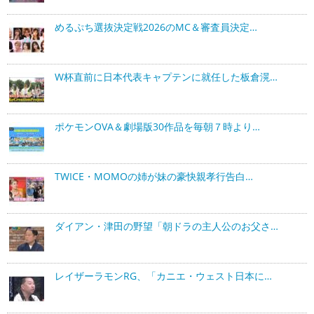
めるぷち選抜決定戦2026のMC＆審査員決定…
W杯直前に日本代表キャプテンに就任した板倉滉…
ポケモンOVA＆劇場版30作品を毎朝７時より…
TWICE・MOMOの姉が妹の豪快親孝行告白…
ダイアン・津田の野望「朝ドラの主人公のお父さ…
レイザーラモンRG、「カニエ・ウェスト日本に…