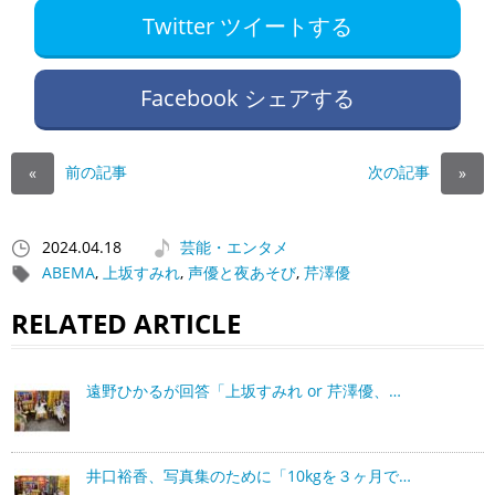
Twitter ツイートする
Facebook シェアする
前の記事
次の記事
«
»
2024.04.18
芸能・エンタメ
ABEMA
,
上坂すみれ
,
声優と夜あそび
,
芹澤優
RELATED ARTICLE
遠野ひかるが回答「上坂すみれ or 芹澤優、…
井口裕香、写真集のために「10kgを３ヶ月で…