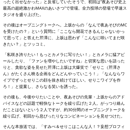
ったく出せなかった」と反省していたそうで、初回は“夜あそび史上
最高の超絶激かわMAXのあいさつ”で登場。全力投球の登場で早速ス
タジオを盛り上げた。
その後はオープニングトークへ。上坂からの「なんで夜あそびのMC
を受けたの？」という質問に「ここなら開花できるんじゃないかっ
て思って」と答えた芹澤に、上坂は思わず「こんなに咲いてまだ咲
きたい？」とツッコミ。
「私咲き誇りたい！もっとカメラに写りたい！」とカメラに猛アピ
ールしたり、「ファンを増やしたいですね」と切実な思いを語った
りと、貪欲な姿を見せた芹澤に上坂は大爆笑で「せりこ（芹澤さ
ん）がたくさん映る企画をどんどんやっていこう！」「なんならワ
イプでずっとせりこの顔を抜き続けてほしい。せりこワイプを作
ろ！」と提案し、さらなる笑いを誘った。
その後も、今後やりたいことや、夜あそびの先輩・上坂からのアド
バイスなどの話題で軽快なトークを繰り広げた２人。がっつり絡ん
だことはないという２人ですが、約30分間のオープニングトークを
繰り広げ、初回から息ぴったりなコンビネーションを見せつけた。
そんな本放送では、「すみぺ＆せりこはこんな人！？妄想プロフィ