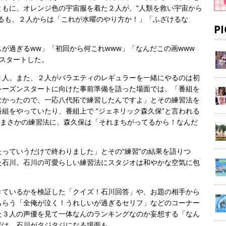
ともに、オレンジ色の宇宙服を着た２人が、“人類を救い宇宙から
するも、２人からは「これが水曜のやり方か！」「ふざけるな
P
が過ぎるww」「初回から何これwww」「なんだこの画www
スタートした。
２人。また、２人がバラエティのレギュラーを一緒にやるのは初
シーズンスタートに向けた事前準備を語った場面では、「番組を
なかったので、一応八代拓で練習したんですよ」とその練習法を
組をやっていたり、番組上で “ジェネリック森久保”と言われる
、まさかの練習法に、森久保は「それまちがってるから！なんだ
っていうだけで終わりました」とその“練習”の結果を語りつ
た石川。石川の可愛らしい練習法にスタジオは和やかな空気に包
きているかを検証した「クイズ！石川回答」や、お題の相手から
もらう「全俺が泣く！うれしいが過ぎるセリフ」などのコーナー
た３人の声優を見て一体なんのランキングなのか妄想する「なん
では、石川がタジタジになる場面も。