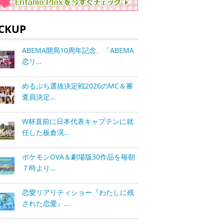
ICKUP
ABEMA開局10周年記念、「ABEMA
恋リ…
めるぷち選抜決定戦2026のMC＆審
査員決定…
W杯直前に日本代表キャプテンに就
任した板倉滉…
ポケモンOVA＆劇場版30作品を毎朝
７時より…
恋愛リアリティショー『わたしに残
された恋愛』…