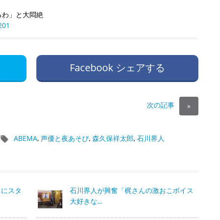
るわ」と大悶絶
201
Facebook シェアする
次の記事
»
ABEMA
,
声優と夜あそび
,
森久保祥太郎
,
石川界人
ネにスタ
石川界人が興奮「梶さんの激おこボイス
大好きな…