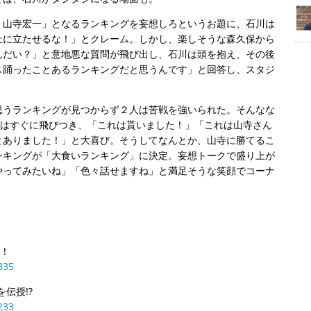
・山寺宏一」となるランキングを妄想しろというお題に、石川は
上に立たせるな！」とクレーム。しかし、楽しそうな森久保から
んだい？」と意地悪な質問が飛び出し、石川は頭を抱え、その後
ス踊ったことあるランキングだと思うんです」と回答し、スタジ
思うランキングが見つからず２人は苦戦を強いられた。そんなな
川はすぐに飛びつき、「これは貰いました！」「これは山寺さん
とありました！」と大喜び。そうしてなんとか、山寺に勝てるこ
ンキングが「大食いランキング」に決定。妄想トークで盛り上が
やってみたいね」「色々話せますね」と満足そうな笑顔でコーナ
り！
335
伝授!?
233