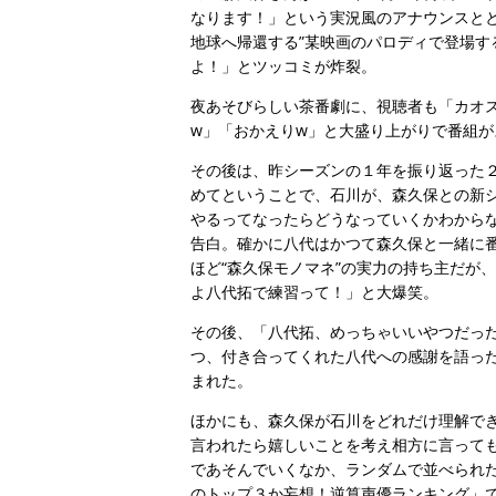
なります！」という実況風のアナウンスと
地球へ帰還する”某映画のパロディで登場
よ！」とツッコミが炸裂。
夜あそびらしい茶番劇に、視聴者も「カオス
w」「おかえりw」と大盛り上がりで番組が
その後は、昨シーズンの１年を振り返った
めてということで、石川が、森久保との新
やるってなったらどうなっていくかわから
告白。確かに八代はかつて森久保と一緒に番
ほど“森久保モノマネ”の実力の持ち主だが
よ八代拓で練習って！」と大爆笑。
その後、「八代拓、めっちゃいいやつだった
つ、付き合ってくれた八代への感謝を語っ
まれた。
ほかにも、森久保が石川をどれだけ理解で
言われたら嬉しいことを考え相方に言って
であそんでいくなか、ランダムで並べられ
のトップ３か妄想！逆算声優ランキング」