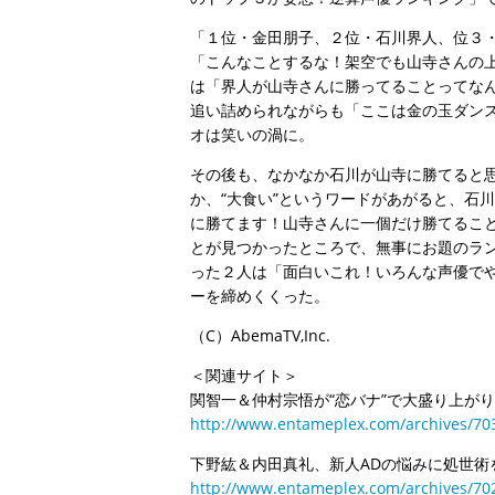
「１位・金田朋子、２位・石川界人、位３
「こんなことするな！架空でも山寺さんの
は「界人が山寺さんに勝ってることってな
追い詰められながらも「ここは金の玉ダン
オは笑いの渦に。
その後も、なかなか石川が山寺に勝てると
か、“大食い”というワードがあがると、石
に勝てます！山寺さんに一個だけ勝てるこ
とが見つかったところで、無事にお題のラ
った２人は「面白いこれ！いろんな声優で
ーを締めくくった。
（C）AbemaTV,Inc.
＜関連サイト＞
関智一＆仲村宗悟が“恋バナ”で大盛り上が
http://www.entameplex.com/archives/70
下野紘＆内田真礼、新人ADの悩みに処世術を
http://www.entameplex.com/archives/70