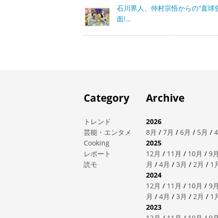
石川界人、仲村宗悟からの“直球
面!…
Category
Archive
トレンド
2026
芸能・エンタメ
8月
/
7月
/
6月
/
5月
/
Cooking
2025
レポート
12月
/
11月
/
10月
/
9
読モ
月
/
4月
/
3月
/
2月
/
1
2024
12月
/
11月
/
10月
/
9
月
/
4月
/
3月
/
2月
/
1
2023
12月
/
11月
/
10月
/
9