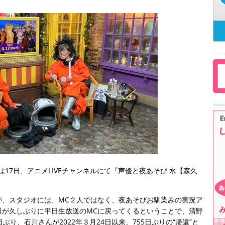
は17日、アニメLIVEチャンネルにて『声優と夜あそび 水【森久
が、スタジオには、MC２人ではなく、夜あそびお馴染みの実況ア
川が久しぶりに平日生放送のMCに戻ってくるということで、清野
日ぶり、石川さんが2022年３月24日以来、755日ぶりの“帰還”と