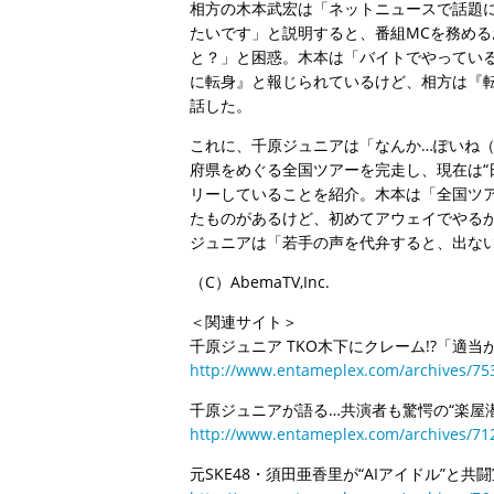
相方の木本武宏は「ネットニュースで話題
たいです」と説明すると、番組MCを務めるお
と？」と困惑。木本は「バイトでやってい
に転身』と報じられているけど、相方は『
話した。
これに、千原ジュニアは「なんか…ぽいね（
府県をめぐる全国ツアーを完走し、現在は“
リーしていることを紹介。木本は「全国ツ
たものがあるけど、初めてアウェイでやる
ジュニアは「若手の声を代弁すると、出な
（C）AbemaTV,Inc.
＜関連サイト＞
千原ジュニア TKO木下にクレーム!?「適
http://www.entameplex.com/archives/75
千原ジュニアが語る…共演者も驚愕の“楽屋
http://www.entameplex.com/archives/71
元SKE48・須田亜香里が“AIアイドル”と共闘