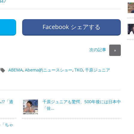
447
Facebook シェアする
次の記事
»
ABEMA
,
Abema的ニュースショー
,
TKO
,
千原ジュニア
!?「適
千原ジュニアも驚愕、500年後には日本中
「佐…
手「ちゃ