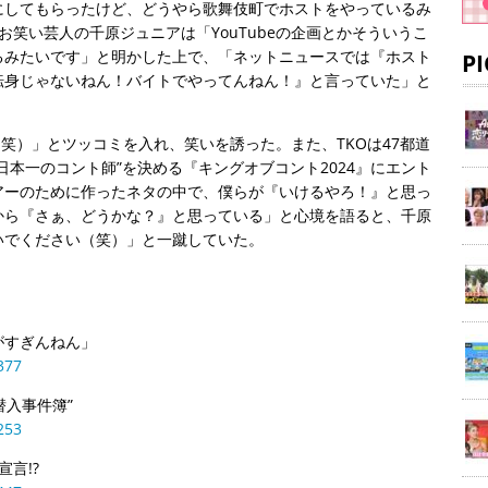
にしてもらったけど、どうやら歌舞伎町でホストをやっているみ
笑い芸人の千原ジュニアは「YouTubeの企画とかそういうこ
るみたいです」と明かした上で、「ネットニュースでは『ホスト
P
転身じゃないねん！バイトでやってんねん！』と言っていた」と
笑）」とツッコミを入れ、笑いを誘った。また、TKOは47都道
日本一のコント師”を決める『キングオブコント2024』にエント
アーのために作ったネタの中で、僕らが『いけるやろ！』と思っ
から『さぁ、どうかな？』と思っている」と心境を語ると、千原
いでください（笑）」と一蹴していた。
当がすぎんねん」
377
潜入事件簿”
253
宣言!?