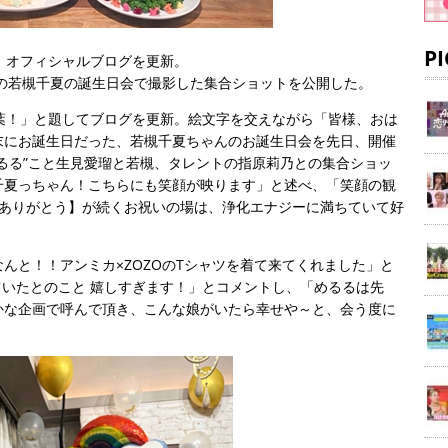
P
、オフィシャルブログを更新。
トの若槻千夏の誕生日会で撮影した集合ショットを公開した。
葉！」と題してブログを更新。絵文字を交えながら「皆様、おは
末にお誕生日だった、若槻千夏ちゃんのお誕生日会を先日、開催
るる”こと生見愛瑠と若槻、タレントの指原莉乃との集合ショッ
千夏っちゃん！こちらにも笑顔が映ります」と述べ、「笑顔の観
 ありがとう】が続くお祝いの場は、浄化エナジーに満ちていて好
んと！！アンミカ×ZOZOのTシャツを着て来てくれました」と
ていたとのこと 嬉しすぎます！」とコメントし、「めるるは先
0人できるかな企画で呼んで頂き、こんな娘がいたら幸せや～と、会う度に