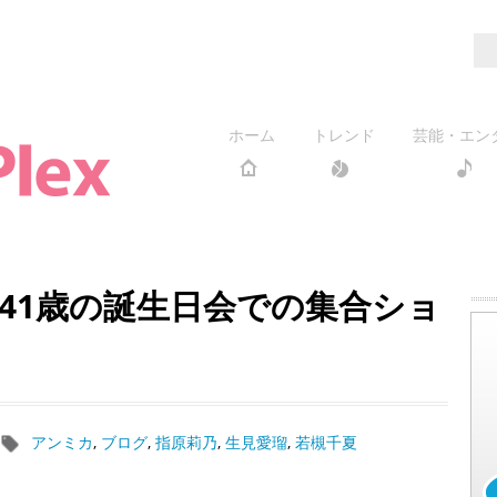
ホーム
トレンド
芸能・エン
41歳の誕生日会での集合ショ
アンミカ
,
ブログ
,
指原莉乃
,
生見愛瑠
,
若槻千夏