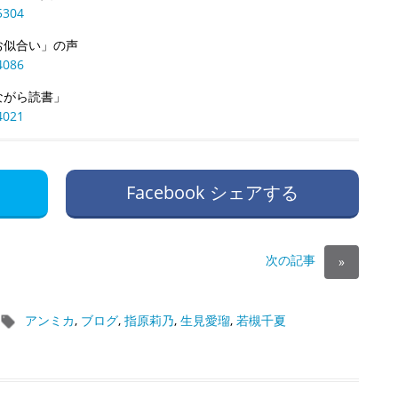
5304
お似合い」の声
4086
ながら読書」
4021
Facebook シェアする
次の記事
»
アンミカ
,
ブログ
,
指原莉乃
,
生見愛瑠
,
若槻千夏