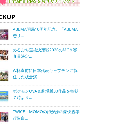
ICKUP
ABEMA開局10周年記念、「ABEMA
恋リ…
めるぷち選抜決定戦2026のMC＆審
査員決定…
W杯直前に日本代表キャプテンに就
任した板倉滉…
ポケモンOVA＆劇場版30作品を毎朝
７時より…
TWICE・MOMOの姉が妹の豪快親孝
行告白…