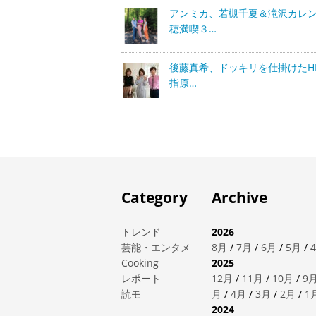
アンミカ、若槻千夏＆滝沢カレ
穂満喫３…
後藤真希、ドッキリを仕掛けたHK
指原…
Category
Archive
トレンド
2026
芸能・エンタメ
8月
/
7月
/
6月
/
5月
/
Cooking
2025
レポート
12月
/
11月
/
10月
/
9
読モ
月
/
4月
/
3月
/
2月
/
1
2024