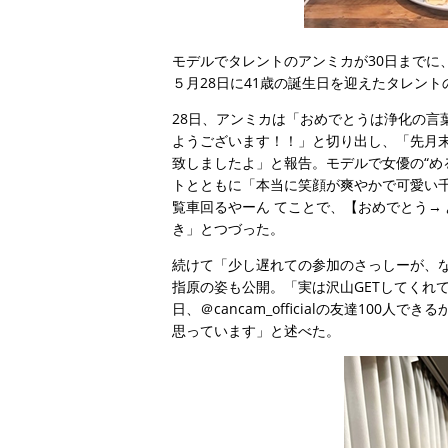
モデルでタレントのアンミカが30日までに
５月28日に41歳の誕生日を迎えたタレン
28日、アンミカは「おめでとうは浄化の言
ようございます！！」と切り出し、「先月
致しましたよ」と報告。モデルで女優の“め
トとともに「本当に笑顔が爽やかで可愛い
覧車回るやーん てことで、【おめでとう→
き」とつづった。
続けて「少し遅れての参加のさっしーが、な
指原の姿も公開。「実は沢山GETしてくれ
日、＠cancam_officialの友達10
思っています」と述べた。