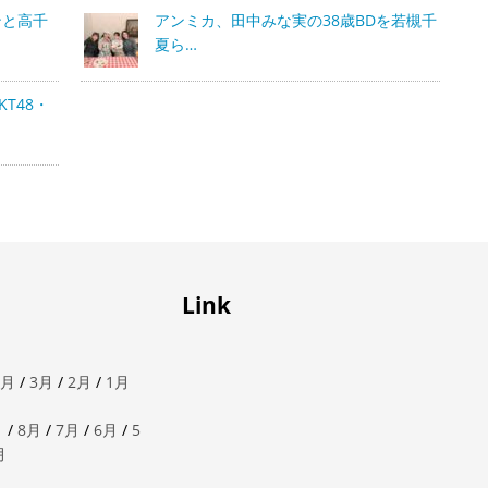
ンと高千
アンミカ、田中みな実の38歳BDを若槻千
夏ら…
T48・
Link
4月
/
3月
/
2月
/
1月
月
/
8月
/
7月
/
6月
/
5
月