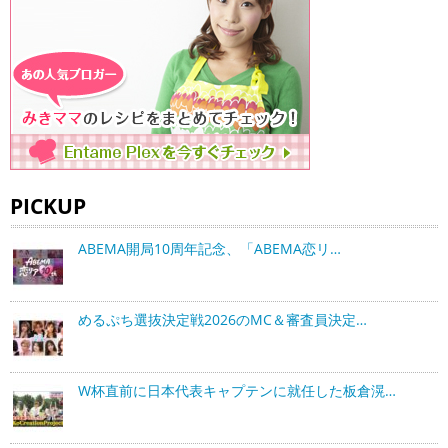
PICKUP
ABEMA開局10周年記念、「ABEMA恋リ…
めるぷち選抜決定戦2026のMC＆審査員決定…
W杯直前に日本代表キャプテンに就任した板倉滉…