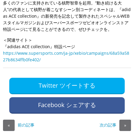
多くのファンに支持されている槙野智章を起用。“動き続ける大
人”の代表として槙野が着こなすシーン別コーディネートは、『adid
as ACE collection』の新発売を記念して製作されたスペシャルWEB
スタイルマガジンおよびスーパースポーツゼビオオンラインストア
特設ページにて見ることができるので、ぜひチェックを。
＜関連サイト＞
『adidas ACE collection』特設ページ
https://www.supersports.com/ja-jp/xebio/campaigns/68a59a58
27b8634ffb0fe402/
Twitter ツイートする
Facebook シェアする
前の記事
次の記事
«
»