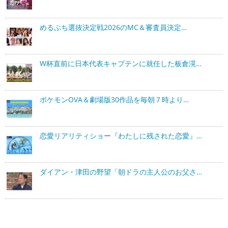
めるぷち選抜決定戦2026のMC＆審査員決定…
W杯直前に日本代表キャプテンに就任した板倉滉…
ポケモンOVA＆劇場版30作品を毎朝７時より…
恋愛リアリティショー『わたしに残された恋愛』…
ダイアン・津田の野望「朝ドラの主人公のお父さ…