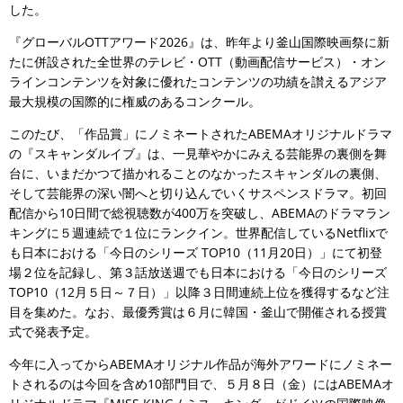
した。
『グローバルOTTアワード2026』は、昨年より釜山国際映画祭に新
たに併設された全世界のテレビ・OTT（動画配信サービス）・オン
ラインコンテンツを対象に優れたコンテンツの功績を讃えるアジア
最大規模の国際的に権威のあるコンクール。
このたび、「作品賞」にノミネートされたABEMAオリジナルドラマ
の『スキャンダルイブ』は、一見華やかにみえる芸能界の裏側を舞
台に、いまだかつて描かれることのなかったスキャンダルの裏側、
そして芸能界の深い闇へと切り込んでいくサスペンスドラマ。初回
配信から10日間で総視聴数が400万を突破し、ABEMAのドラマラン
キングに５週連続で１位にランクイン。世界配信しているNetflixで
も日本における「今日のシリーズ TOP10（11月20日）」にて初登
場２位を記録し、第３話放送週でも日本における「今日のシリーズ
TOP10（12月５日～７日）」以降３日間連続上位を獲得するなど注
目を集めた。なお、最優秀賞は６月に韓国・釜山で開催される授賞
式で発表予定。
今年に入ってからABEMAオリジナル作品が海外アワードにノミネー
トされるのは今回を含め10部門目で、５月８日（金）にはABEMAオ