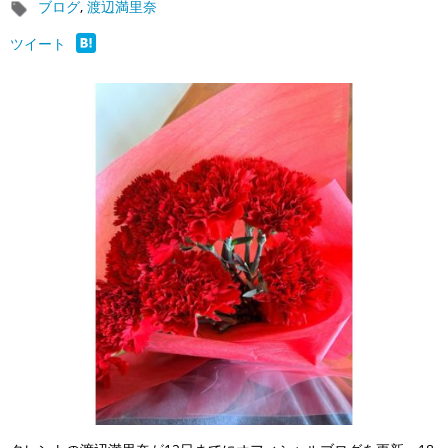
ブログ
,
渡辺満里奈
ツイート