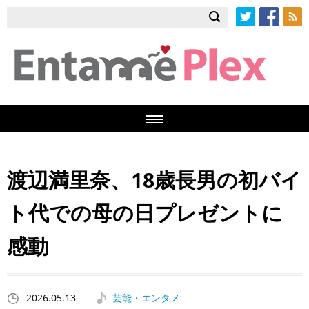
Twitter
Facebook
RSS
渡辺満里奈、18歳長男の初バイ
ト代での母の日プレゼントに
感動
2026.05.13
芸能・エンタメ