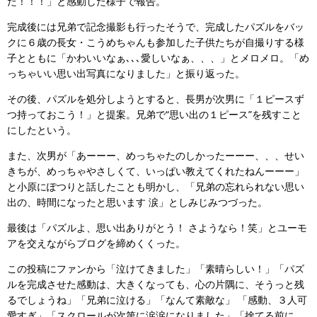
た！！！」と感動した様子で報告。
完成後には兄弟で記念撮影も行ったそうで、完成したパズルをバッ
クに６歳の長女・こうめちゃんも参加した子供たちが自撮りする様
子とともに「かわいいなぁ､､､愛しいなぁ、、、」とメロメロ。「め
っちゃいい思い出写真になりました」と振り返った。
その後、パズルを処分しようとすると、長男が次男に「１ピースず
つ持っておこう！」と提案。兄弟で“思い出の１ピース”を残すこと
にしたという。
また、次男が「あーーー、めっちゃたのしかったーーー、、、せい
きちが、めっちゃやさしくて、いっぱい教えてくれたねんーーー」
と小原にぽつりと話したことも明かし、「兄弟の忘れられない思い
出の、時間になったと思います 涙」としみじみつづった。
最後は「パズルよ、思い出ありがとう！ さようなら！笑」とユーモ
アを交えながらブログを締めくくった。
この投稿にファンから「泣けてきました」「素晴らしい！」「パズ
ルを完成させた感動は、大きくなっても、心の片隅に、そうっと残
るでしょうね」「兄弟に泣ける」「なんて素敵な」 「感動、３人可
愛すぎ」「スクロールが次第に涙涙になりました」「捨てる前に、