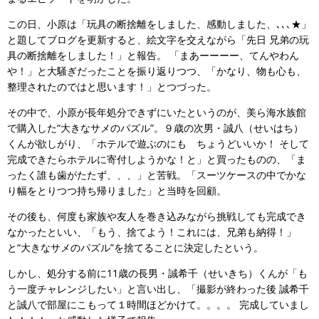
この日、小原は「玩具の断捨離をしました、感動しました、､､､★」
と題してブログを更新すると、絵文字を交えながら「先日 兄弟の玩
具の断捨離をしました！」と報告。 「まあーーーー、てんやわん
や！」と大騒ぎだったことを振り返りつつ、「かなり、物も心も、
整理されたのではと思います！」とつづった。
その中で、小原が長年処分できずにいたというのが、美ら海水族館
で購入した“大きなサメのパズル”。９歳の次男・誠八（せいはち）
くんが欲しがり、「ホテルで遊ぶのにも ちょうどいいか！ そして
完成できたらホテルに寄付しようかな！と」と買ったものの、「ま
ったく誰も歯がたたず、、、」と苦戦。「スーツケースの中でかな
り幅をとりつつ持ち帰りました」と当時を回顧。
その後も、何度も家族や友人を巻き込みながら挑戦しても完成でき
なかったといい、「もう、捨てよう！これには、兄弟も納得！」
と“大きなサメのパズル”を捨てることに決定したという。
しかし、処分する前に11歳の長男・誠希千（せいきち）くんが「も
う一度チャレンジしたい」と言い出し、「撮影が終わった後 誠希千
と誠八で部屋にこもって１時間ほどかけて。。。。 完成していまし