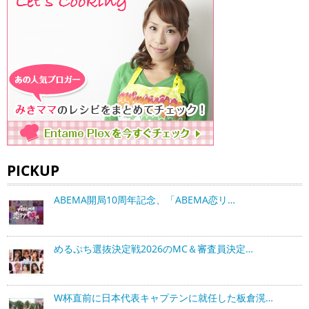
PICKUP
ABEMA開局10周年記念、「ABEMA恋リ…
めるぷち選抜決定戦2026のMC＆審査員決定…
W杯直前に日本代表キャプテンに就任した板倉滉…