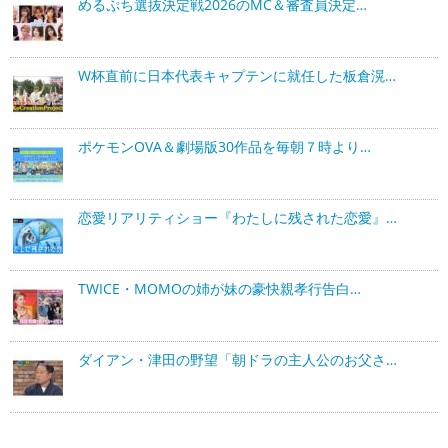
めるぷち選抜決定戦2026のMC＆審査員決定…
W杯直前に日本代表キャプテンに就任した板倉滉…
ポケモンOVA＆劇場版30作品を毎朝７時より…
恋愛リアリティショー『わたしに残された恋愛』…
TWICE・MOMOの姉が妹の豪快親孝行告白…
ダイアン・津田の野望「朝ドラの主人公のお父さ…