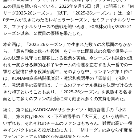
ムの頂点を競い合っている。2025年９月15日（月）に開幕した「M
リーグ2025-26シーズン」（以下、「2025-26シーズン」）は、全1
0チームが長きにわたるレギュラーシーズン、セミファイナルシリー
ズ、ファイナルシリーズの熱戦を戦いぬき、EX風林火山が2020-21
シーズン以来、２度目の優勝を果たした。
本企画は、「2025-26シーズン」で生まれた数々の名場面のなかか
ら、「最も印象に残った役満」をテーマに閉幕式の会場で優勝チー
ムの決定を見守った観客による投票を実施。今シーズンも試合の流
れを一変させる劇的な和了やチームの命運を左右する大一番での一
撃など記憶に残る役満が誕生。そのような中、ランキング第１位に
は、KONAMI麻雀格闘倶楽部・滝沢和典選手の「四暗刻」が輝い
た。滝沢選手の四暗刻は、チームのファイナル進出を決定づける大
きな和了ということもあり、「2025-26シーズン」を象徴する名場
面として多くのファンの記憶に深く刻まれ多くの支持を集めた。
続く、第２位はKADOKAWAサクラナイツ・堀慎吾選手の「小四
喜」、第３位はBEAST X・下石戟選手の「大三元」という結果に。
いずれも、それぞれのチームのファンはもちろん、難度の高い一役
やインパクトのある役が上位に入り、「Mリーグ」のみならず麻雀
ファンにとっても印象的な投票結果となった。