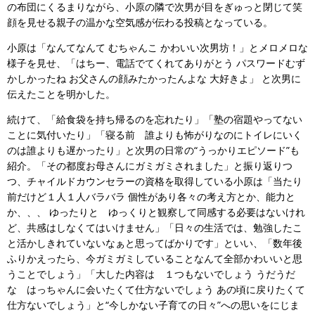
の布団にくるまりながら、小原の隣で次男が目をぎゅっと閉じて笑
顔を見せる親子の温かな空気感が伝わる投稿となっている。
小原は「なんてなんて むちゃんこ かわいい次男坊！」とメロメロな
様子を見せ、「はちー、電話でてくれてありがとう パスワードむず
かしかったね お父さんの顔みたかったんよな 大好きよ」 と次男に
伝えたことを明かした。
続けて、「給食袋を持ち帰るのを忘れたり」「塾の宿題やってない
ことに気付いたり」「寝る前 誰よりも怖がりなのにトイレにいく
のは誰よりも遅かったり」と次男の日常の“うっかりエピソード”も
紹介。「その都度お母さんにガミガミされました」と振り返りつ
つ、チャイルドカウンセラーの資格を取得している小原は「当たり
前だけど１人１人バラバラ 個性があり各々の考え方とか、能力と
か、、、 ゆったりと ゆっくりと観察して同感する必要はないけれ
ど、共感はしなくてはいけません」「日々の生活では、勉強したこ
と活かしきれていないなぁと思ってばかりです」といい、「数年後
ふりかえったら、今ガミガミしていることなんて全部かわいいと思
うことでしょう」「大した内容は １つもないでしょう うだうだ
な はっちゃんに会いたくて仕方ないでしょう あの頃に戻りたくて
仕方ないでしょう」と“今しかない子育ての日々”への思いをにじま