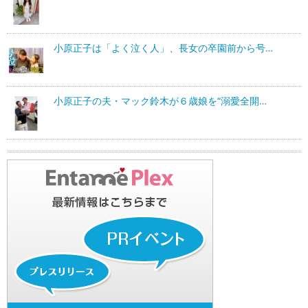
小原正子は「よく泣く人」、長女の卒園前から号…
小原正子の夫・マック鈴木が６歳娘を“溺愛全開…