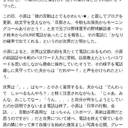
づった。
この日、小原は「彼の言動はとてもかわいい★」と題してブログを
更新。絵文字を交えながら「旦那さん、今朝も出張先からモーニン
グコールありがとう！」と夫で元プロ野球選手の野球解説者・マッ
ク鈴木からのLINE電話があったことを報告し、その電話に「かなり
の確率で出てくれる」というのが次男だと明かした。
小原によると、次男は父親の顔を見たくて電話に出るものの、小原
の顔認証や６桁のパスワード入力に苦戦。以前教えたというパスワ
ードを思い出しながら懸命に操作していたそうで、その様子を電話
越しに見守っていた夫からは「だれやー？」と声をかけられたとい
う。
次男は「。。。はちー」と小さく返答するも、夫からは「でんわっ
て しゃべるもんやろ？」と軽く注意されながらも、「じゃあ、み
んな、おこしてなー」「うん、、、」と自分が何をしようとしてい
たのか説明できないまま電話は終了。小原は「日常の行動、会
話、、、言動が不器用な はっちゃん（スポーツ、美術は器用だと
思うのですが）」だと次男について述べ、電話を終えて寝ている小
原の隣にやって来て自撮りを始めた微笑ましい写真を公開。グレー