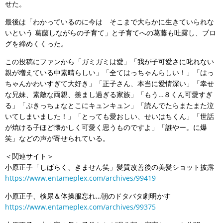
せた。
最後は「わかっているのに今は そこまで大らかに生きていられな
いという 葛藤しながらの子育て」と子育てへの葛藤も吐露し、ブロ
グを締めくくった。
この投稿にファンから「ガミガミは愛」「我が子可愛さに叱れない
親が増えている中素晴らしい」「全てはっちゃんらしい！」「はっ
ちゃんかわいすぎて大好き」「正子さん、本当に愛情深い」「幸せ
な兄妹、素敵な両親、羨まし過ぎる家族」「もう…８くん可愛すぎ
る」「ぶきっちょなとこにキュンキュン」「読んでたらまたまた泣
いてしまいました！」「とっても愛おしい、せいはちくん」「世話
が焼ける子ほど懐かしく可愛く思うものですよ」「誰やー。に爆
笑」などの声が寄せられている。
＜関連サイト＞
小原正子「しばらく、きません笑」髪質改善後の美髪ショット披露
https://www.entameplex.com/archives/99419
小原正子、検尿＆体操服忘れ…朝のドタバタ劇明かす
https://www.entameplex.com/archives/99375