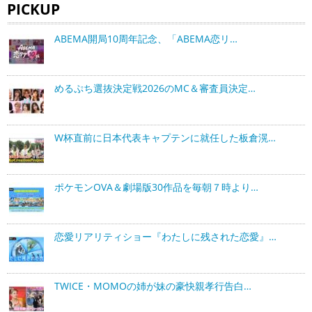
PICKUP
ABEMA開局10周年記念、「ABEMA恋リ…
めるぷち選抜決定戦2026のMC＆審査員決定…
W杯直前に日本代表キャプテンに就任した板倉滉…
ポケモンOVA＆劇場版30作品を毎朝７時より…
恋愛リアリティショー『わたしに残された恋愛』…
TWICE・MOMOの姉が妹の豪快親孝行告白…