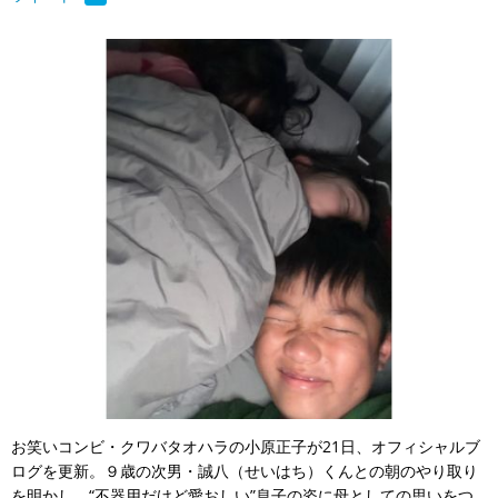
お笑いコンビ・クワバタオハラの小原正子が21日、オフィシャルブ
ログを更新。９歳の次男・誠八（せいはち）くんとの朝のやり取り
を明かし、“不器用だけど愛おしい”息子の姿に母としての思いをつ