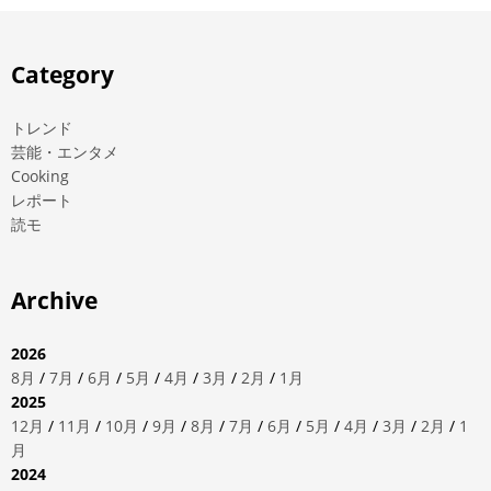
Category
トレンド
芸能・エンタメ
Cooking
レポート
読モ
Archive
2026
8月
/
7月
/
6月
/
5月
/
4月
/
3月
/
2月
/
1月
2025
12月
/
11月
/
10月
/
9月
/
8月
/
7月
/
6月
/
5月
/
4月
/
3月
/
2月
/
1
月
2024