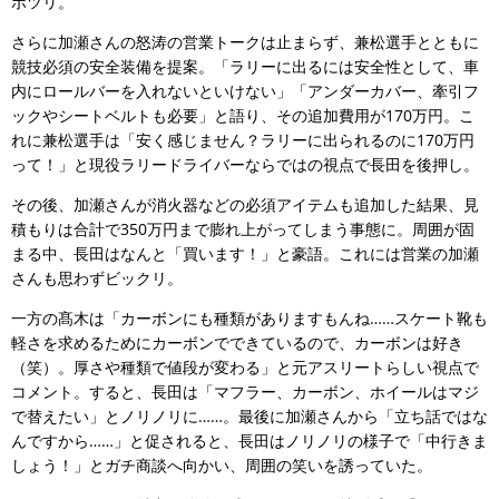
ポツリ。
さらに加瀬さんの怒涛の営業トークは止まらず、兼松選手とともに
競技必須の安全装備を提案。「ラリーに出るには安全性として、車
内にロールバーを入れないといけない」「アンダーカバー、牽引フ
ックやシートベルトも必要」と語り、その追加費用が170万円。こ
れに兼松選手は「安く感じません？ラリーに出られるのに170万円
って！」と現役ラリードライバーならではの視点で長田を後押し。
その後、加瀬さんが消火器などの必須アイテムも追加した結果、見
積もりは合計で350万円まで膨れ上がってしまう事態に。周囲が固
まる中、長田はなんと「買います！」と豪語。これには営業の加瀬
さんも思わずビックリ。
一方の髙木は「カーボンにも種類がありますもんね……スケート靴も
軽さを求めるためにカーボンでできているので、カーボンは好き
（笑）。厚さや種類で値段が変わる」と元アスリートらしい視点で
コメント。すると、長田は「マフラー、カーボン、ホイールはマジ
で替えたい」とノリノリに……。最後に加瀬さんから「立ち話ではな
んですから……」と促されると、長田はノリノリの様子で「中行きま
しょう！」とガチ商談へ向かい、周囲の笑いを誘っていた。