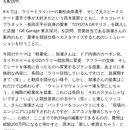
を配信中。
#４では、ラリードライバーの兼松由奈選手、そして元スピードス
ケート選手で車が大好きだという髙木菜那とともに、チョコレート
プラネット・長田庄平が自身の愛車「TOYOTA GRヤリス」を購入し
た店舗「GR Garage 東京深川」を訪問。営業担当である加瀬さんの
案内のもと、愛車を競技仕様へカスタマイズするためのシミュレー
ションを行うことに。
今回のテーマは「軽量化」。加瀬さんは、ドア内側のカーボン化、
タイヤホイールをOZのラリー競技用に変更、マフラーの交換、そし
てシートを体格に合ったものへ変更するプランを提案。あまりに本
格的な内容に、長田は「ラリー目指しているんですけど、急展開す
ぎて（笑）」と動揺を隠せない様子。しかし、加瀬さんの提案はこ
れだけでは終わらず、「ウィンドウウォッシャー液を空にしちゃ
う」と極限の軽量化を提案。これには長田も「それカスタムじゃな
いですよ！いよいよ競技直前にやるやつ（笑）」と激しくツッコ
ミ。さらに加瀬さんは「バッテリーをコンパクトにする」「現場の
エンジニアには却下されたんですが、エアコンを撤去しちゃうと
か……」と続け、ここまでで約35kgの減量ができるものの、費用は
総額200万円になると明かすと、髙木は「新しい車買えちゃう」と