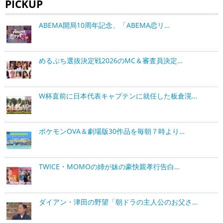
PICKUP
ABEMA開局10周年記念、「ABEMA恋リ…
めるぷち選抜決定戦2026のMC＆審査員決定…
W杯直前に日本代表キャプテンに就任した板倉滉…
ポケモンOVA＆劇場版30作品を毎朝７時より…
TWICE・MOMOの姉が妹の豪快親孝行告白…
ダイアン・津田の野望「朝ドラの主人公のお父さ…