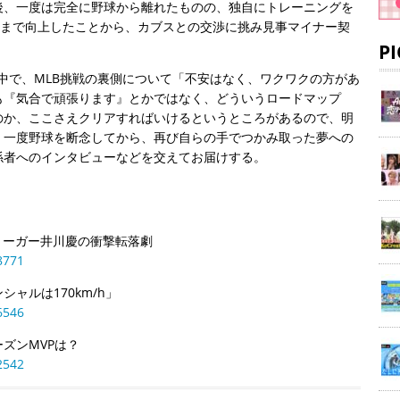
後、一度は完全に野球から離れたものの、独自にトレーニングを
ロまで向上したことから、カブスとの交渉に挑み見事マイナー契
P
の中で、MLB挑戦の裏側について「不安はなく、ワクワクの方があ
も『気合で頑張ります』とかではなく、どういうロードマップ
のか、ここさえクリアすればいけるというところがあるので、明
。一度野球を断念してから、再び自らの手でつかみ取った夢への
係者へのインタビューなどを交えてお届けする。
リーガー井川慶の衝撃転落劇
8771
ャルは170km/h」
6546
ズンMVPは？
2542