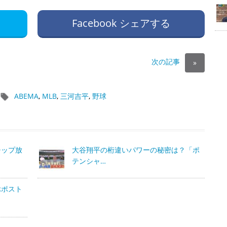
Facebook シェアする
次の記事
»
ABEMA
,
MLB
,
三河吉平
,
野球
チップ放
大谷翔平の桁違いパワーの秘密は？「ポ
テンシャ…
ぶポスト