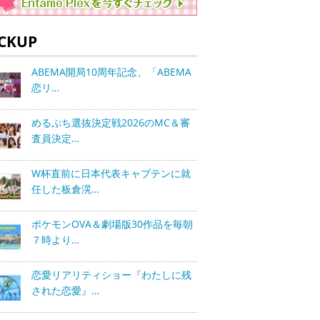
ICKUP
ABEMA開局10周年記念、「ABEMA
恋リ…
めるぷち選抜決定戦2026のMC＆審
査員決定…
W杯直前に日本代表キャプテンに就
任した板倉滉…
ポケモンOVA＆劇場版30作品を毎朝
７時より…
恋愛リアリティショー『わたしに残
された恋愛』…