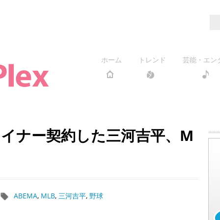
ホーム
トレンド
芸能・エン
イナー契約した三河吉平、M
白
ABEMA
,
MLB
,
三河吉平
,
野球