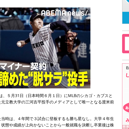
は、５月31日（日本時間６月１日）にMLBのシカゴ・カブスと
た元立教大学の三河吉平投手のメディアとして唯一となる渡米前
た。
た当時は、４年間で３試合に登板するも勝ち星なし。大学４年生
、状態や成績が上向かないことから一般就職を決断し卒業後は株