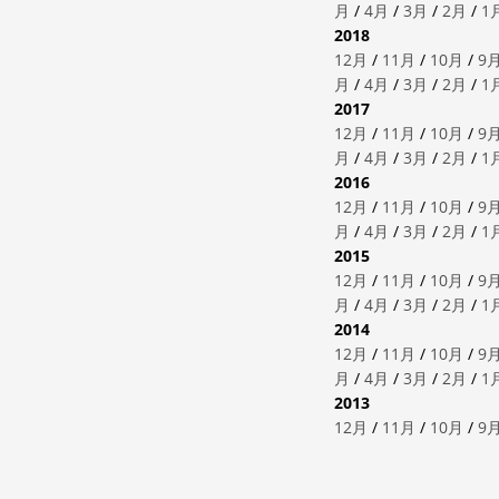
月
/
4月
/
3月
/
2月
/
1
2018
12月
/
11月
/
10月
/
9
月
/
4月
/
3月
/
2月
/
1
2017
12月
/
11月
/
10月
/
9
月
/
4月
/
3月
/
2月
/
1
2016
12月
/
11月
/
10月
/
9
月
/
4月
/
3月
/
2月
/
1
2015
12月
/
11月
/
10月
/
9
月
/
4月
/
3月
/
2月
/
1
2014
12月
/
11月
/
10月
/
9
月
/
4月
/
3月
/
2月
/
1
2013
12月
/
11月
/
10月
/
9