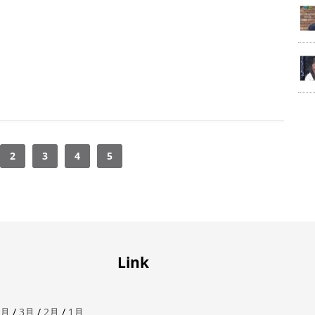
2
3
4
5
Link
4月
/
3月
/
2月
/
1月