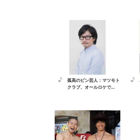
能・
能・
エ
エ
ン
ン
タ
タ
メ
メ
孤高のピン芸人：マツモト
芸
芸
クラブ、オールロケで…
能・
能・
エ
エ
ン
ン
タ
タ
メ
メ