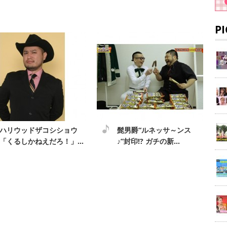
能・
エ
ン
P
タ
メ
ハリウッドザコシショウ
髭男爵“ルネッサ～ンス
芸
「くるしかねえだろ！」…
♪”封印!? ガチの新…
能・
エ
ン
タ
メ