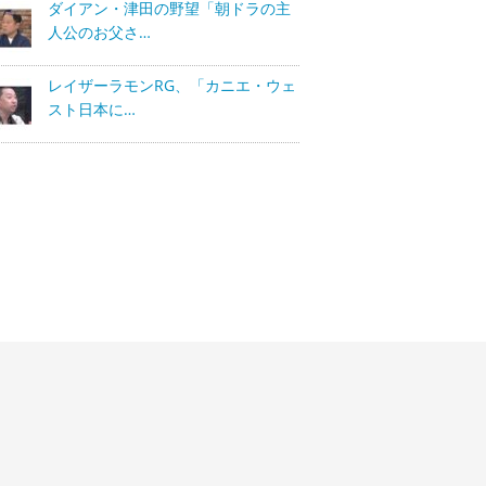
ダイアン・津田の野望「朝ドラの主
人公のお父さ…
レイザーラモンRG、「カニエ・ウェ
スト日本に…