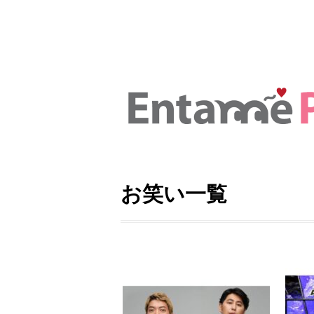
お笑い一覧