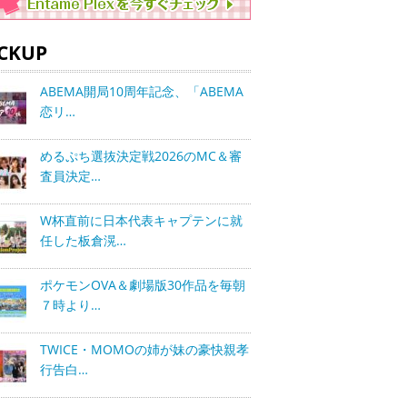
ICKUP
ABEMA開局10周年記念、「ABEMA
恋リ…
めるぷち選抜決定戦2026のMC＆審
査員決定…
W杯直前に日本代表キャプテンに就
任した板倉滉…
ポケモンOVA＆劇場版30作品を毎朝
７時より…
TWICE・MOMOの姉が妹の豪快親孝
行告白…