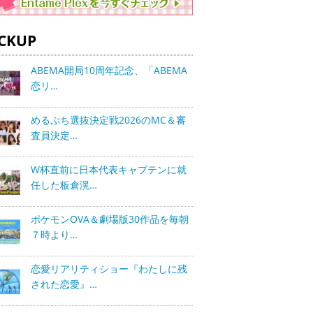
ICKUP
ABEMA開局10周年記念、「ABEMA
恋リ…
めるぷち選抜決定戦2026のMC＆審
査員決定…
W杯直前に日本代表キャプテンに就
任した板倉滉…
ポケモンOVA＆劇場版30作品を毎朝
７時より…
恋愛リアリティショー『わたしに残
された恋愛』…