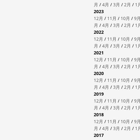
月
/
4月
/
3月
/
2月
/
1
2023
12月
/
11月
/
10月
/
9
月
/
4月
/
3月
/
2月
/
1
2022
12月
/
11月
/
10月
/
9
月
/
4月
/
3月
/
2月
/
1
2021
12月
/
11月
/
10月
/
9
月
/
4月
/
3月
/
2月
/
1
2020
12月
/
11月
/
10月
/
9
月
/
4月
/
3月
/
2月
/
1
2019
12月
/
11月
/
10月
/
9
月
/
4月
/
3月
/
2月
/
1
2018
12月
/
11月
/
10月
/
9
月
/
4月
/
3月
/
2月
/
1
2017