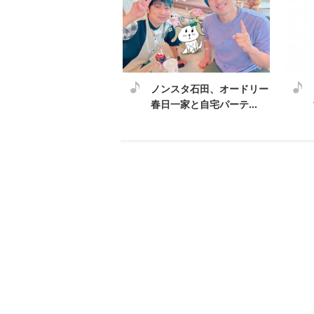
ノンスタ石田、オードリー
芸
芸
春日一家と自宅パーテ…
能・
能・
エ
エ
ン
ン
タ
タ
メ
メ