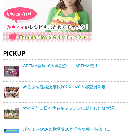
PICKUP
ABEMA開局10周年記念、「ABEMA恋リ…
めるぷち選抜決定戦2026のMC＆審査員決定…
W杯直前に日本代表キャプテンに就任した板倉滉…
ポケモンOVA＆劇場版30作品を毎朝７時より…