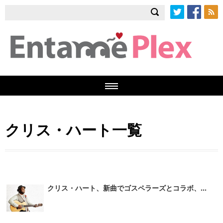
Twitter
Facebook
RSS
クリス・ハート一覧
クリス・ハート、新曲でゴスペラーズとコラボ、…