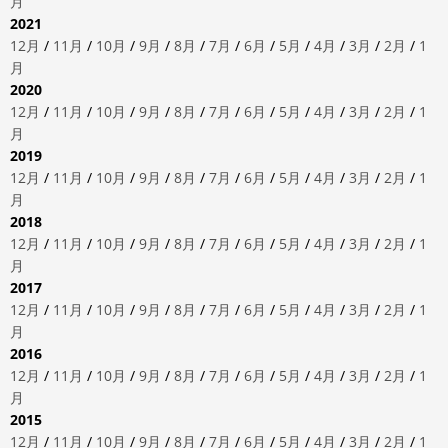
月
2021
12月
/
11月
/
10月
/
9月
/
8月
/
7月
/
6月
/
5月
/
4月
/
3月
/
2月
/
1
月
2020
12月
/
11月
/
10月
/
9月
/
8月
/
7月
/
6月
/
5月
/
4月
/
3月
/
2月
/
1
月
2019
12月
/
11月
/
10月
/
9月
/
8月
/
7月
/
6月
/
5月
/
4月
/
3月
/
2月
/
1
月
2018
12月
/
11月
/
10月
/
9月
/
8月
/
7月
/
6月
/
5月
/
4月
/
3月
/
2月
/
1
月
2017
12月
/
11月
/
10月
/
9月
/
8月
/
7月
/
6月
/
5月
/
4月
/
3月
/
2月
/
1
月
2016
12月
/
11月
/
10月
/
9月
/
8月
/
7月
/
6月
/
5月
/
4月
/
3月
/
2月
/
1
月
2015
12月
/
11月
/
10月
/
9月
/
8月
/
7月
/
6月
/
5月
/
4月
/
3月
/
2月
/
1