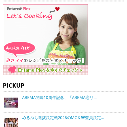
PICKUP
ABEMA開局10周年記念、「ABEMA恋リ…
めるぷち選抜決定戦2026のMC＆審査員決定…