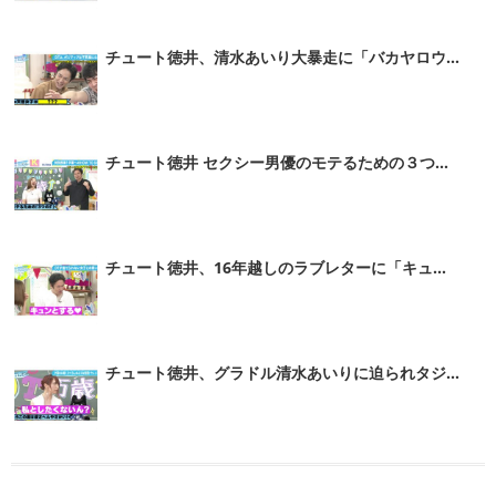
チュート徳井、清水あいり大暴走に「バカヤロウ…
チュート徳井 セクシー男優のモテるための３つ…
チュート徳井、16年越しのラブレターに「キュ…
チュート徳井、グラドル清水あいりに迫られタジ…