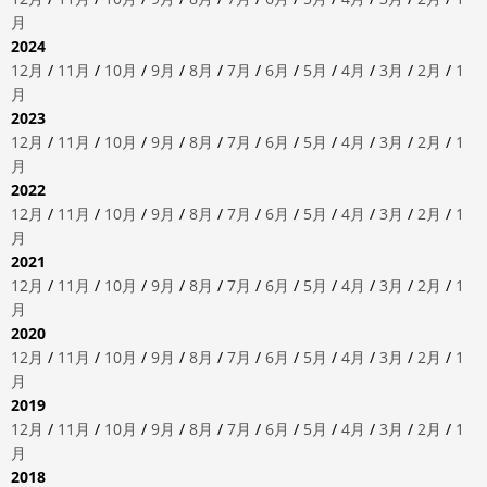
月
2024
12月
/
11月
/
10月
/
9月
/
8月
/
7月
/
6月
/
5月
/
4月
/
3月
/
2月
/
1
月
2023
12月
/
11月
/
10月
/
9月
/
8月
/
7月
/
6月
/
5月
/
4月
/
3月
/
2月
/
1
月
2022
12月
/
11月
/
10月
/
9月
/
8月
/
7月
/
6月
/
5月
/
4月
/
3月
/
2月
/
1
月
2021
12月
/
11月
/
10月
/
9月
/
8月
/
7月
/
6月
/
5月
/
4月
/
3月
/
2月
/
1
月
2020
12月
/
11月
/
10月
/
9月
/
8月
/
7月
/
6月
/
5月
/
4月
/
3月
/
2月
/
1
月
2019
12月
/
11月
/
10月
/
9月
/
8月
/
7月
/
6月
/
5月
/
4月
/
3月
/
2月
/
1
月
2018