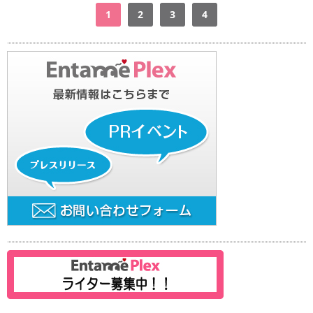
1
2
3
4