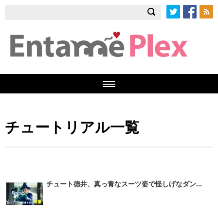
Twitter
Facebook
RSS
チュートリアル一覧
チュート徳井、真っ青なスーツ姿で怪しげなダン…