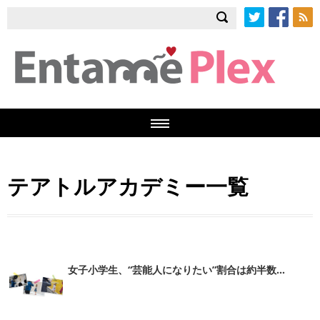
Twitter
Facebook
RSS
テアトルアカデミー一覧
女子小学生、“芸能人になりたい”割合は約半数…