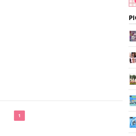
レ
ン
ド
P
1