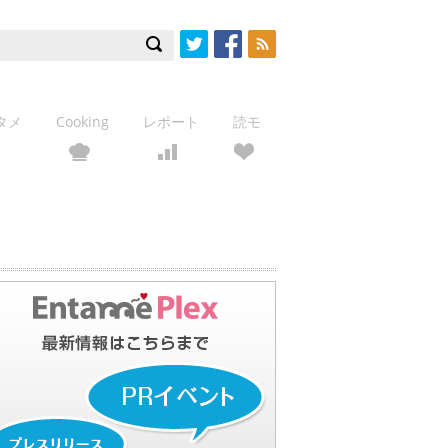
Twitter
Facebook
RSS
タメ
Cooking
レポート
読モ