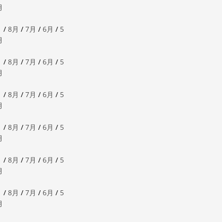
月
月
/
8月
/
7月
/
6月
/
5
月
月
/
8月
/
7月
/
6月
/
5
月
月
/
8月
/
7月
/
6月
/
5
月
月
/
8月
/
7月
/
6月
/
5
月
月
/
8月
/
7月
/
6月
/
5
月
月
/
8月
/
7月
/
6月
/
5
月