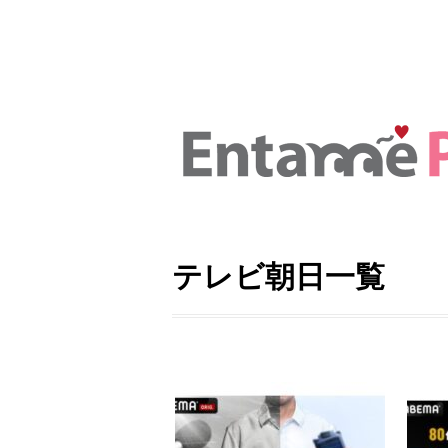
テレビ朝日一覧