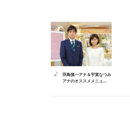
能・
能・
エ
エ
ン
ン
タ
タ
メ
メ
羽鳥慎一アナ＆宇賀なつみ
芸
アナのオススメメニュ…
能・
エ
ン
タ
メ