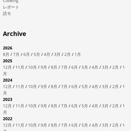
Cooking
レポート
読モ
Archive
2026
8月
/
7月
/
6月
/
5月
/
4月
/
3月
/
2月
/
1月
2025
12月
/
11月
/
10月
/
9月
/
8月
/
7月
/
6月
/
5月
/
4月
/
3月
/
2月
/
1
月
2024
12月
/
11月
/
10月
/
9月
/
8月
/
7月
/
6月
/
5月
/
4月
/
3月
/
2月
/
1
月
2023
12月
/
11月
/
10月
/
9月
/
8月
/
7月
/
6月
/
5月
/
4月
/
3月
/
2月
/
1
月
2022
12月
/
11月
/
10月
/
9月
/
8月
/
7月
/
6月
/
5月
/
4月
/
3月
/
2月
/
1