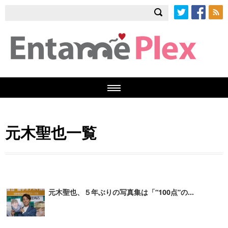
Twitter
Facebook
RSS
元木聖也一覧
元木聖也、５年ぶりの写真集は「“100点”の…