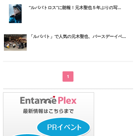
“ルパパトロス”に朗報！元木聖也５年ぶりの写…
「ルパパト」で人気の元木聖也、バースデーイベ…
1