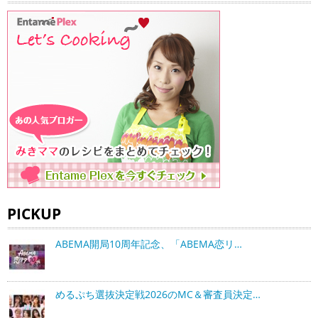
PICKUP
ABEMA開局10周年記念、「ABEMA恋リ…
めるぷち選抜決定戦2026のMC＆審査員決定…