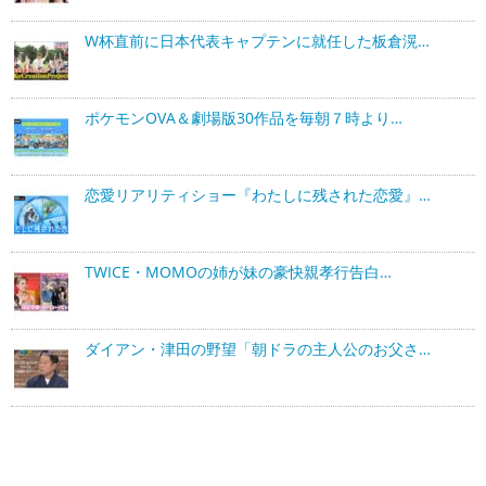
W杯直前に日本代表キャプテンに就任した板倉滉…
ポケモンOVA＆劇場版30作品を毎朝７時より…
恋愛リアリティショー『わたしに残された恋愛』…
TWICE・MOMOの姉が妹の豪快親孝行告白…
ダイアン・津田の野望「朝ドラの主人公のお父さ…