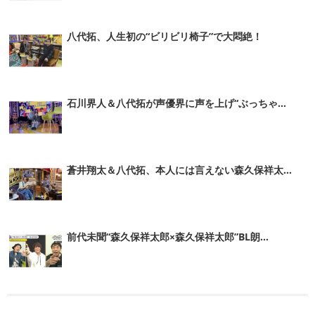
八代拓、人生初の“ビリビリ椅子”で大悶絶！
石川界人＆八代拓が声優界に声を上げ“ぶっちゃ…
蒼井翔太＆八代拓、本人には言えない森久保祥太…
前代未聞“森久保祥太郎×森久保祥太郎”BL朗…