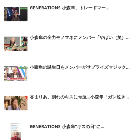
GENERATIONS 小森隼、トレードマー…
小森隼の全力モノマネにメンバー「やばい（笑）…
小森隼の誕生日をメンバーがサプライズマジック…
谷まりあ、別れのキスに号泣…小森隼「ガン泣き…
GENERATIONS 小森隼“キスの日”に…