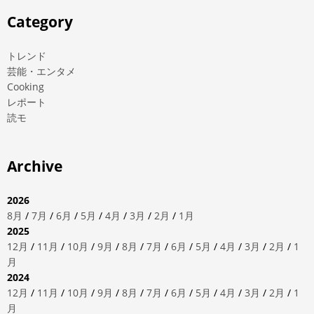
Category
トレンド
芸能・エンタメ
Cooking
レポート
読モ
Archive
2026
8月
/
7月
/
6月
/
5月
/
4月
/
3月
/
2月
/
1月
2025
12月
/
11月
/
10月
/
9月
/
8月
/
7月
/
6月
/
5月
/
4月
/
3月
/
2月
/
1
月
2024
12月
/
11月
/
10月
/
9月
/
8月
/
7月
/
6月
/
5月
/
4月
/
3月
/
2月
/
1
月