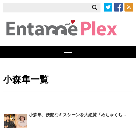
Twitter
Facebook
RSS
小森隼一覧
小森隼、妖艶なキスシーンを大絶賛「めちゃくち…