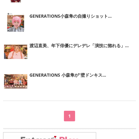
GENERATIONS小森隼の自撮りショット…
渡辺直美、年下俳優にデレデレ「演技に惚れる」…
GENERATIONS 小森隼が“壁ドンキス…
1