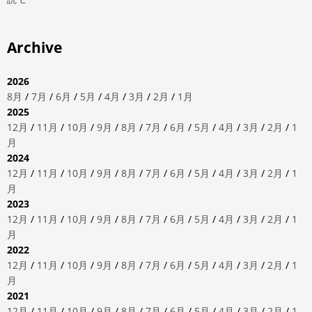
Archive
2026
8月
/
7月
/
6月
/
5月
/
4月
/
3月
/
2月
/
1月
2025
12月
/
11月
/
10月
/
9月
/
8月
/
7月
/
6月
/
5月
/
4月
/
3月
/
2月
/
1
月
2024
12月
/
11月
/
10月
/
9月
/
8月
/
7月
/
6月
/
5月
/
4月
/
3月
/
2月
/
1
月
2023
12月
/
11月
/
10月
/
9月
/
8月
/
7月
/
6月
/
5月
/
4月
/
3月
/
2月
/
1
月
2022
12月
/
11月
/
10月
/
9月
/
8月
/
7月
/
6月
/
5月
/
4月
/
3月
/
2月
/
1
月
2021
12月
/
11月
/
10月
/
9月
/
8月
/
7月
/
6月
/
5月
/
4月
/
3月
/
2月
/
1