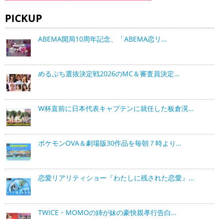
PICKUP
ABEMA開局10周年記念、「ABEMA恋リ…
めるぷち選抜決定戦2026のMC＆審査員決定…
W杯直前に日本代表キャプテンに就任した板倉滉…
ポケモンOVA＆劇場版30作品を毎朝７時より…
恋愛リアリティショー『わたしに残された恋愛』…
TWICE・MOMOの姉が妹の豪快親孝行告白…