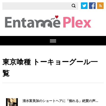
Twitter
Facebook
RSS
東京喰種 トーキョーグール一
覧
清水富美加のショートヘアに「惚れる」絶賛の声…