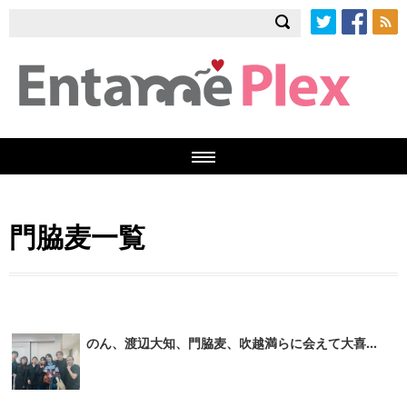
Twitter
Facebook
RSS
門脇麦一覧
のん、渡辺大知、門脇麦、吹越満らに会えて大喜…