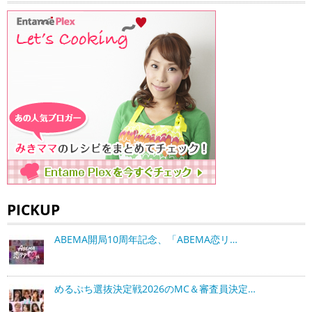
PICKUP
ABEMA開局10周年記念、「ABEMA恋リ…
めるぷち選抜決定戦2026のMC＆審査員決定…