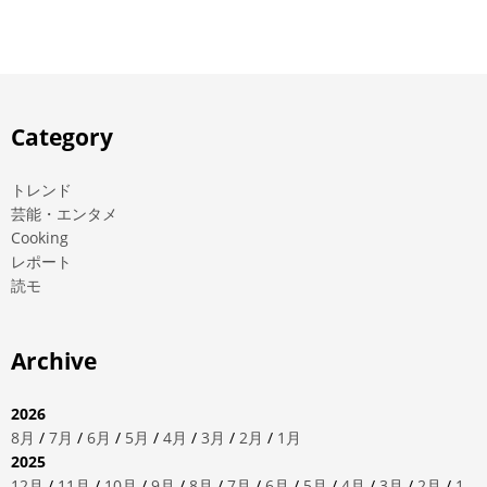
Category
トレンド
芸能・エンタメ
Cooking
レポート
読モ
Archive
2026
8月
/
7月
/
6月
/
5月
/
4月
/
3月
/
2月
/
1月
2025
12月
/
11月
/
10月
/
9月
/
8月
/
7月
/
6月
/
5月
/
4月
/
3月
/
2月
/
1