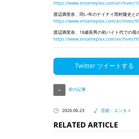
https://www.entameplex.com/archives/1
渡辺満里奈、同い年のナイナイ岡村隆史と
https://www.entameplex.com/archives/9
渡辺満里奈、18歳長男の初バイト代での母
https://www.entameplex.com/archives/9
Twitter ツイートする
前の記事
«
2026.06.23
芸能・エンタメ
RELATED ARTICLE