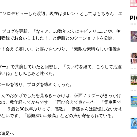
年にソロデビューした渡辺。現在はタレントとしてはもちろん、エ
P
てブログを更新。「なんと、30数年ぶりにチビノリ……いや、伊
組収録でお会いしました！」と伊藤とのツーショットを公開。
ー！会えて嬉しい」と喜びをつづり、「素敵な素晴らしい俳優さ
ダー』で共演していたと回想し、「長い時を経て、こうして活躍
深いね」としみじみと述べた。
エールを送り、ブログを締めくくった。
さんのおかげでしたを見るきっかけは、仮面ノリダーがきっかけ
のは、数年経ってからです」「再び会えて良かった」「電車男で
」「５歳と30数年ぶりって、感激」「伊藤さんは記憶にないかも
がないです」「感慨深い…最高」などの声が寄せられている。
人の遠足へ