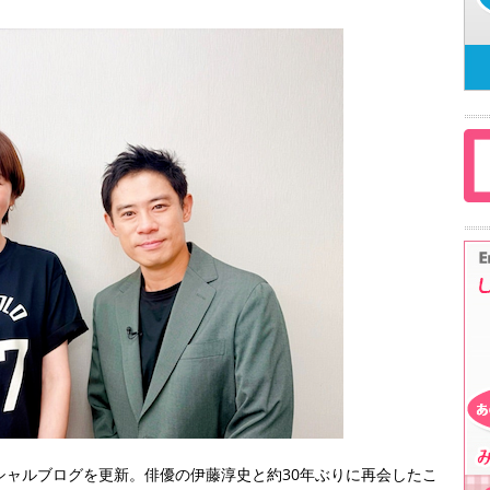
シャルブログを更新。俳優の伊藤淳史と約30年ぶりに再会したこ