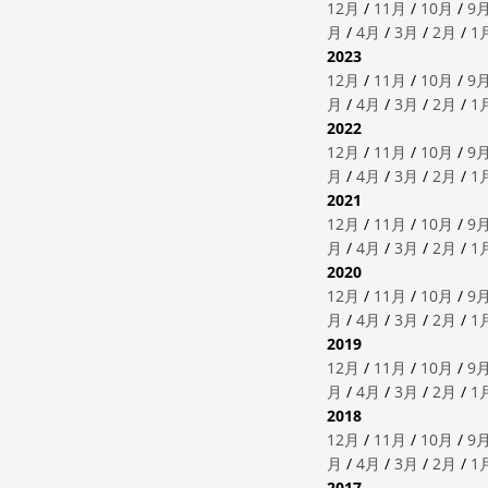
12月
/
11月
/
10月
/
9
月
/
4月
/
3月
/
2月
/
1
2023
12月
/
11月
/
10月
/
9
月
/
4月
/
3月
/
2月
/
1
2022
12月
/
11月
/
10月
/
9
月
/
4月
/
3月
/
2月
/
1
2021
12月
/
11月
/
10月
/
9
月
/
4月
/
3月
/
2月
/
1
2020
12月
/
11月
/
10月
/
9
月
/
4月
/
3月
/
2月
/
1
2019
12月
/
11月
/
10月
/
9
月
/
4月
/
3月
/
2月
/
1
2018
12月
/
11月
/
10月
/
9
月
/
4月
/
3月
/
2月
/
1
2017