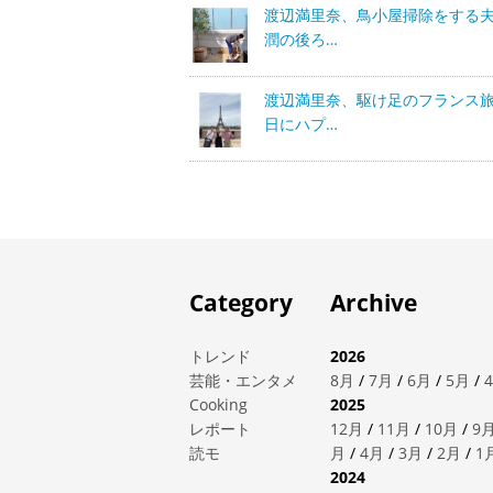
渡辺満里奈、鳥小屋掃除をする
潤の後ろ…
渡辺満里奈、駆け足のフランス
日にハプ…
Category
Archive
トレンド
2026
芸能・エンタメ
8月
/
7月
/
6月
/
5月
/
Cooking
2025
レポート
12月
/
11月
/
10月
/
9
読モ
月
/
4月
/
3月
/
2月
/
1
2024