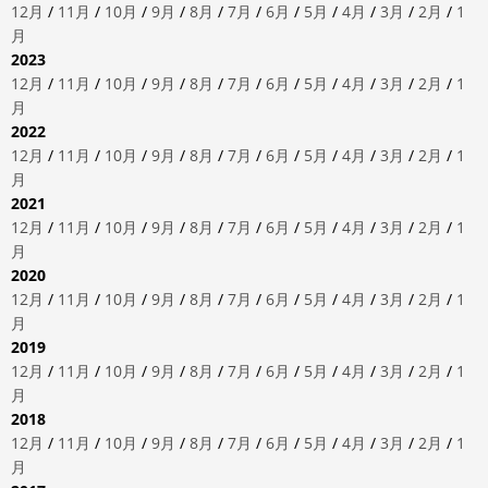
12月
/
11月
/
10月
/
9月
/
8月
/
7月
/
6月
/
5月
/
4月
/
3月
/
2月
/
1
月
2023
12月
/
11月
/
10月
/
9月
/
8月
/
7月
/
6月
/
5月
/
4月
/
3月
/
2月
/
1
月
2022
12月
/
11月
/
10月
/
9月
/
8月
/
7月
/
6月
/
5月
/
4月
/
3月
/
2月
/
1
月
2021
12月
/
11月
/
10月
/
9月
/
8月
/
7月
/
6月
/
5月
/
4月
/
3月
/
2月
/
1
月
2020
12月
/
11月
/
10月
/
9月
/
8月
/
7月
/
6月
/
5月
/
4月
/
3月
/
2月
/
1
月
2019
12月
/
11月
/
10月
/
9月
/
8月
/
7月
/
6月
/
5月
/
4月
/
3月
/
2月
/
1
月
2018
12月
/
11月
/
10月
/
9月
/
8月
/
7月
/
6月
/
5月
/
4月
/
3月
/
2月
/
1
月