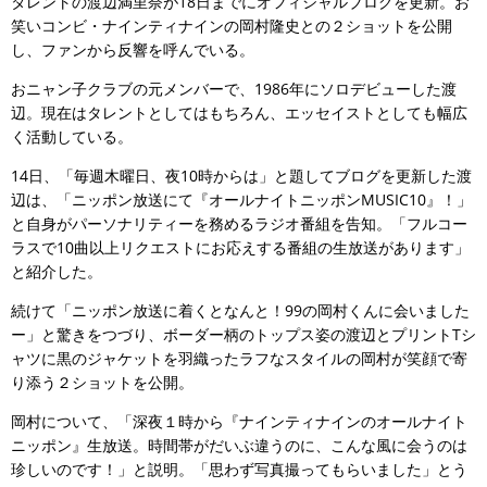
タレントの渡辺満里奈が18日までにオフィシャルブログを更新。お
笑いコンビ・ナインティナインの岡村隆史との２ショットを公開
し、ファンから反響を呼んでいる。
おニャン子クラブの元メンバーで、1986年にソロデビューした渡
辺。現在はタレントとしてはもちろん、エッセイストとしても幅広
く活動している。
14日、「毎週木曜日、夜10時からは」と題してブログを更新した渡
辺は、「ニッポン放送にて『オールナイトニッポンMUSIC10』！」
と自身がパーソナリティーを務めるラジオ番組を告知。「フルコー
ラスで10曲以上リクエストにお応えする番組の生放送があります」
と紹介した。
続けて「ニッポン放送に着くとなんと！99の岡村くんに会いました
ー」と驚きをつづり、ボーダー柄のトップス姿の渡辺とプリントTシ
ャツに黒のジャケットを羽織ったラフなスタイルの岡村が笑顔で寄
り添う２ショットを公開。
岡村について、「深夜１時から『ナインティナインのオールナイト
ニッポン』生放送。時間帯がだいぶ違うのに、こんな風に会うのは
珍しいのです！」と説明。「思わず写真撮ってもらいました」とう