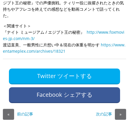
ジプト王の秘密』での声優挑戦。ティリー役に抜擢されたときの気
持ちやアフレコを終えての感想などを動画コメントで語ってくれ
た。
＜関連サイト＞
『ナイト ミュージアム / エジプト王の秘密』
http://www.foxmovi
es-jp.com/nm-3/
渡辺直美、一般男性に片想い中＆現在の体重を明かす
https://www.
entameplex.com/archives/18321
Twitter ツイートする
Facebook シェアする
前の記事
次の記事
«
»