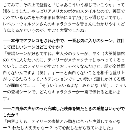
じてみて、その上で監督と『じゃあこういう感じでいこうか』って
話をしました。やっぱりアメリカのボケのスタイルなので、英語で
ボケているものをそのまま日本語に直すだけじゃ通じないですし、
レベル・ウィルソンさんのキャラクターを皆さんに分かりやすくど
う伝えるかというのが、すごく大変でしたね」
――本作でアフレコをされた中で、一番お気に入りのシーン、注目
してほしいシーンはどこですか？
「登場シーンが好きですね。主人公のラリーが、早く（大英博物館
の）中に入りたいのに、ティリーがメチャクチャしゃべってくるっ
ていう。このティリーがすごくおしゃべりなんだけど、話が全然面
白くないんですよ（笑）。ずーっと面白くないことを相手も盛り上
がってるだろうっていうテンションですごい勢いで話しかけてる感
じが面白くて……、「そういう人いるよな」みたいな（笑）。ティリ
ーの登場シーンで、どんなキャラクターか一発で伝わると思いま
す」
――ご自身の声がのった完成した映像を観たときの感想はいかがで
したか？
「内容よりも、ティリーの表情とか動きに合った声質してるかな
ー？ わたし大丈夫かなー？ って心配しながら観ていました」