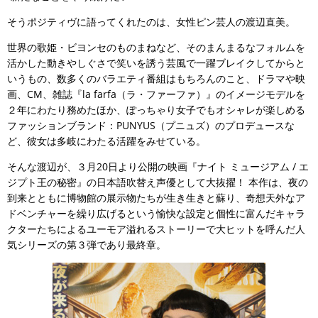
そうポジティヴに語ってくれたのは、女性ピン芸人の渡辺直美。
世界の歌姫・ビヨンセのものまねなど、そのまんまるなフォルムを
活かした動きやしぐさで笑いを誘う芸風で一躍ブレイクしてからと
いうもの、数多くのバラエティ番組はもちろんのこと、ドラマや映
画、CM、雑誌『la farfa（ラ・ファーファ）』のイメージモデルを
２年にわたり務めたほか、ぽっちゃり女子でもオシャレが楽しめる
ファッションブランド：PUNYUS（プニュズ）のプロデュースな
ど、彼女は多岐にわたる活躍をみせている。
そんな渡辺が、３月20日より公開の映画『ナイト ミュージアム / エ
ジプト王の秘密』の日本語吹替え声優として大抜擢！ 本作は、夜の
到来とともに博物館の展示物たちが生き生きと蘇り、奇想天外なア
ドベンチャーを繰り広げるという愉快な設定と個性に富んだキャラ
クターたちによるユーモア溢れるストーリーで大ヒットを呼んだ人
気シリーズの第３弾であり最終章。