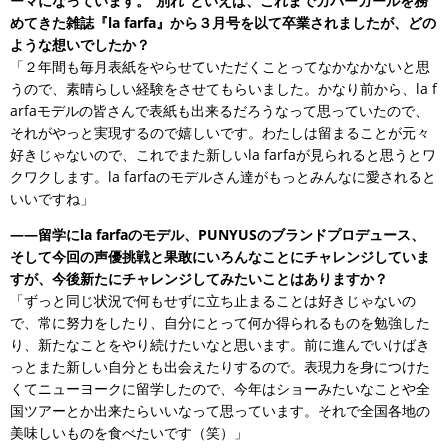
ーマになっています。“別れ”といえば、これまでカバーガールを務
めてきた雑誌『la farfa』から３月号を以て卒業されましたが、どの
ような想いでしたか？
「２年間も毎月表紙をやらせていただくことってなかなかないと思
うので、素晴らしい経験をさせてもらいました。かなり前から、la f
arfaモデルの皆さんで表紙も出来るだろうなって思っていたので、
それがやっと実現するので嬉しいです。わたしは留まることが元々
好きじゃないので、これでまた新しいla farfaが見られると思うとワ
クワクします。la farfaのモデルさん達がもっとみんなに愛されると
いいですね」
――留学にla farfaのモデル、PUNYUSのブランドプロデュース、
そして今回の声優挑戦と果敢にいろんなことにチャレンジしていま
すが、今後新たにチャレンジしてみたいことはありますか？
「ずっと同じ状況で何もせずに立ち止まることは好きじゃないの
で、常に努力をしたり、自分にとって何か得られるものを勉強した
り、新たなことをやり続けたいなと思います。前に進んでいけばき
っとまた新しい自分とも出会えたりするので。表現力を身につけた
くてニューヨークに留学したので、今年はショーみたいなことや全
国ツアーとか出来たらいいなって思っています。それで全国各地の
美味しいものを食べたいです（笑）」