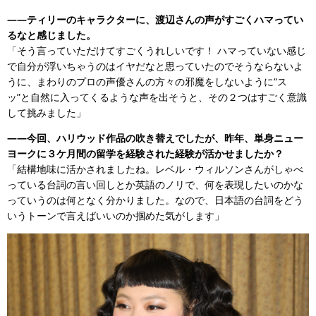
――ティリーのキャラクターに、渡辺さんの声がすごくハマってい
るなと感じました。
「そう言っていただけてすごくうれしいです！ ハマっていない感じ
で自分が浮いちゃうのはイヤだなと思っていたのでそうならないよ
うに、まわりのプロの声優さんの方々の邪魔をしないように“ス
ッ”と自然に入ってくるような声を出そうと、その２つはすごく意識
して挑みました」
――今回、ハリウッド作品の吹き替えでしたが、昨年、単身ニュー
ヨークに３ケ月間の留学を経験された経験が活かせましたか？
「結構地味に活かされましたね。レベル・ウィルソンさんがしゃべ
っている台詞の言い回しとか英語のノリで、何を表現したいのかな
っていうのは何となく分かりました。なので、日本語の台詞をどう
いうトーンで言えばいいのか掴めた気がします」