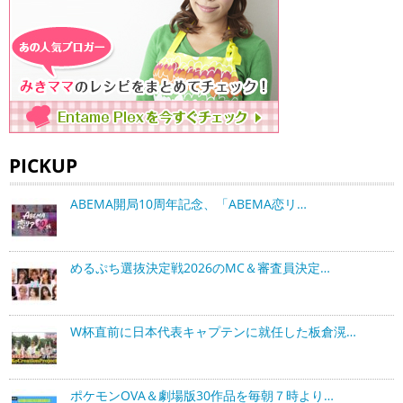
PICKUP
ABEMA開局10周年記念、「ABEMA恋リ…
めるぷち選抜決定戦2026のMC＆審査員決定…
W杯直前に日本代表キャプテンに就任した板倉滉…
ポケモンOVA＆劇場版30作品を毎朝７時より…