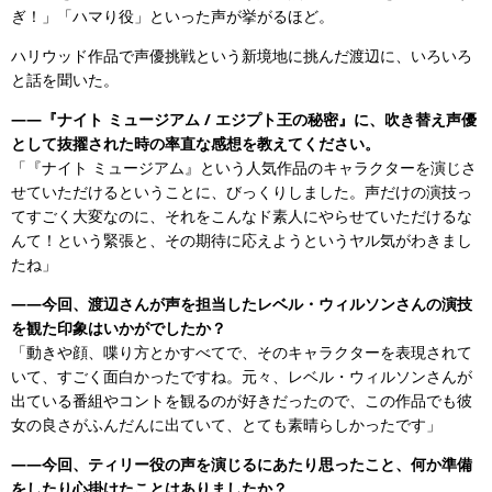
ぎ！」「ハマり役」といった声が挙がるほど。
ハリウッド作品で声優挑戦という新境地に挑んだ渡辺に、いろいろ
と話を聞いた。
――『ナイト ミュージアム / エジプト王の秘密』に、吹き替え声優
として抜擢された時の率直な感想を教えてください。
「『ナイト ミュージアム』という人気作品のキャラクターを演じさ
せていただけるということに、びっくりしました。声だけの演技っ
てすごく大変なのに、それをこんなド素人にやらせていただけるな
んて！という緊張と、その期待に応えようというヤル気がわきまし
たね」
――今回、渡辺さんが声を担当したレベル・ウィルソンさんの演技
を観た印象はいかがでしたか？
「動きや顔、喋り方とかすべてで、そのキャラクターを表現されて
いて、すごく面白かったですね。元々、レベル・ウィルソンさんが
出ている番組やコントを観るのが好きだったので、この作品でも彼
女の良さがふんだんに出ていて、とても素晴らしかったです」
――今回、ティリー役の声を演じるにあたり思ったこと、何か準備
をしたり心掛けたことはありましたか？