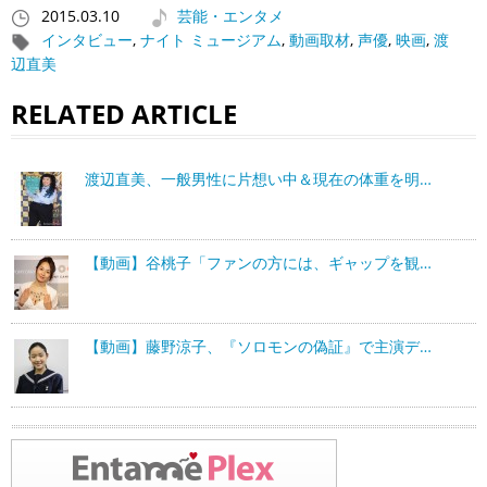
2015.03.10
芸能・エンタメ
インタビュー
,
ナイト ミュージアム
,
動画取材
,
声優
,
映画
,
渡
辺直美
RELATED ARTICLE
渡辺直美、一般男性に片想い中＆現在の体重を明…
【動画】谷桃子「ファンの方には、ギャップを観…
【動画】藤野涼子、『ソロモンの偽証』で主演デ…