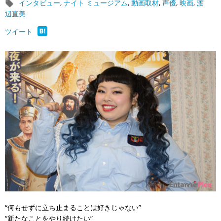
インタビュー
,
ナイト ミュージアム
,
動画取材
,
声優
,
映画
,
渡
辺直美
ツイート
“何もせずに立ち止まることは好きじゃない”
“新たなことをやり続けたい”