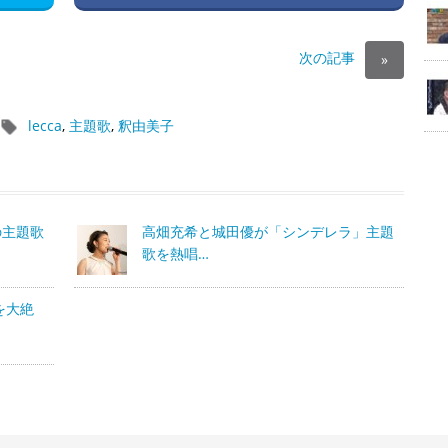
次の記事
»
lecca
,
主題歌
,
釈由美子
の主題歌
高畑充希と城田優が「シンデレラ」主題
歌を熱唱…
を大絶