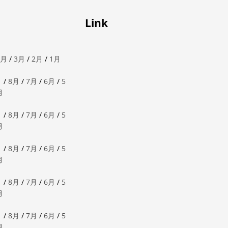
Link
4月
/
3月
/
2月
/
1月
月
/
8月
/
7月
/
6月
/
5
月
月
/
8月
/
7月
/
6月
/
5
月
月
/
8月
/
7月
/
6月
/
5
月
月
/
8月
/
7月
/
6月
/
5
月
月
/
8月
/
7月
/
6月
/
5
月