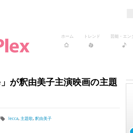
ホーム
トレンド
芸能・エン
ine」が釈由美子主演映画の主題
lecca
,
主題歌
,
釈由美子