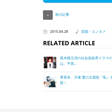
前の記事
«
2015.04.28
芸能・エンタメ
RELATED ARTICLE
黒木瞳主演の社会派政界ドラマ
は、平原…
香里奈、大塚 愛の主題歌『私』
賛！