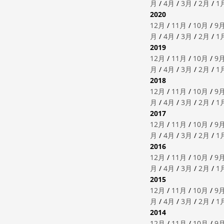
月
/
4月
/
3月
/
2月
/
1
2020
12月
/
11月
/
10月
/
9
月
/
4月
/
3月
/
2月
/
1
2019
12月
/
11月
/
10月
/
9
月
/
4月
/
3月
/
2月
/
1
2018
12月
/
11月
/
10月
/
9
月
/
4月
/
3月
/
2月
/
1
2017
12月
/
11月
/
10月
/
9
月
/
4月
/
3月
/
2月
/
1
2016
12月
/
11月
/
10月
/
9
月
/
4月
/
3月
/
2月
/
1
2015
12月
/
11月
/
10月
/
9
月
/
4月
/
3月
/
2月
/
1
2014
12月
/
11月
/
10月
/
9