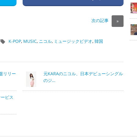
次の記事
»
K-POP
,
MUSIC
,
ニコル
,
ミュージックビデオ
,
韓国
盤リリー
元KARAのニコル、日本デビューシングル
のジ…
サービス