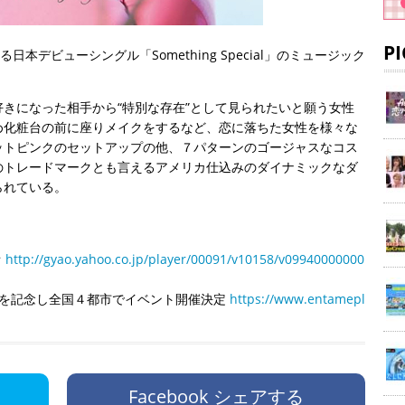
P
日本デビューシングル「Something Special」のミュージック
きになった相手から“特別な存在”として見られたいと願う女性
め化粧台の前に座りメイクをするなど、恋に落ちた女性を様々な
ットピンクのセットアップの他、７パターンのゴージャスなコス
のトレードマークとも言えるアメリカ仕込みのダイナミックなダ
られている。
オ
http://gyao.yahoo.co.jp/player/00091/v10158/v09940000000
スを記念し全国４都市でイベント開催決定
https://www.entamepl
Facebook シェアする