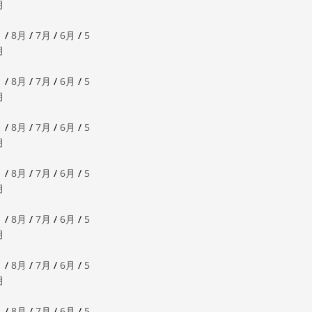
月
月
/
8月
/
7月
/
6月
/
5
月
月
/
8月
/
7月
/
6月
/
5
月
月
/
8月
/
7月
/
6月
/
5
月
月
/
8月
/
7月
/
6月
/
5
月
月
/
8月
/
7月
/
6月
/
5
月
月
/
8月
/
7月
/
6月
/
5
月
月
/
8月
/
7月
/
6月
/
5