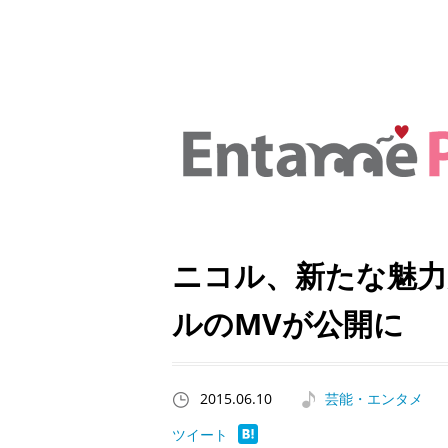
ニコル、新たな魅力
ルのMVが公開に
2015.06.10
芸能・エンタメ
ツイート