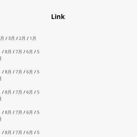
Link
4月
/
3月
/
2月
/
1月
月
/
8月
/
7月
/
6月
/
5
月
月
/
8月
/
7月
/
6月
/
5
月
月
/
8月
/
7月
/
6月
/
5
月
月
/
8月
/
7月
/
6月
/
5
月
月
/
8月
/
7月
/
6月
/
5