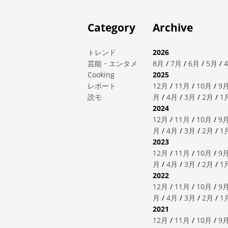
Category
Archive
トレンド
2026
芸能・エンタメ
8月
/
7月
/
6月
/
5月
/
Cooking
2025
レポート
12月
/
11月
/
10月
/
9
読モ
月
/
4月
/
3月
/
2月
/
1
2024
12月
/
11月
/
10月
/
9
月
/
4月
/
3月
/
2月
/
1
2023
12月
/
11月
/
10月
/
9
月
/
4月
/
3月
/
2月
/
1
2022
12月
/
11月
/
10月
/
9
月
/
4月
/
3月
/
2月
/
1
2021
12月
/
11月
/
10月
/
9