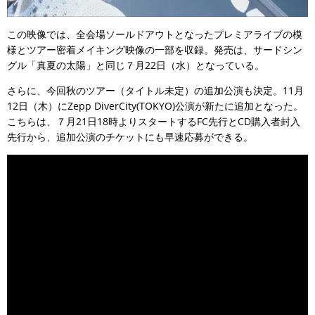
この映像では、全会場ソールドアウトとなったプレミアライブの模
様とツアー密着メイキング映像の一部を収録。発売は、サードシン
グル「真夏の太陽」と同じ７月22日（水）となっている。
さらに、今回秋のツアー（タイトル未定）の追加公演も決定。11月
12日（木）にZepp DiverCity(TOKYO)公演が新たに追加となった。
こちらは、７月21日18時よりスタートするFC先行とCD購入者封入
先行から、追加公演のチケットにも早速応募ができる。