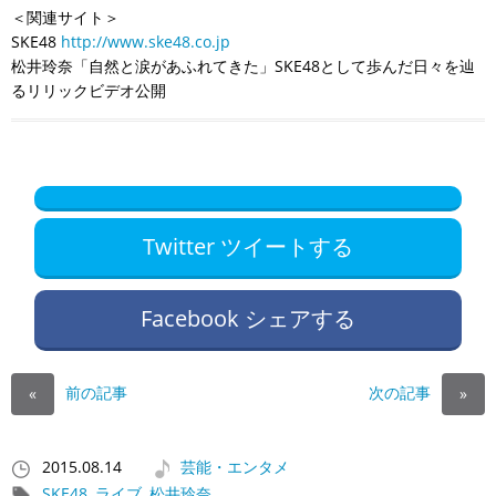
＜関連サイト＞
SKE48
http://www.ske48.co.jp
松井玲奈「自然と涙があふれてきた」SKE48として歩んだ日々を辿
るリリックビデオ公開
Twitter ツイートする
Facebook シェアする
前の記事
次の記事
«
»
2015.08.14
芸能・エンタメ
SKE48
,
ライブ
,
松井玲奈