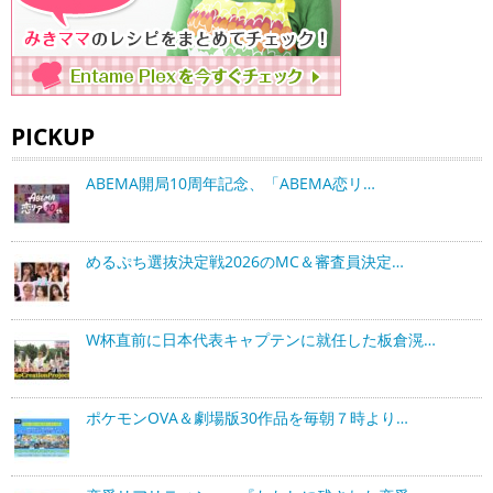
PICKUP
ABEMA開局10周年記念、「ABEMA恋リ…
めるぷち選抜決定戦2026のMC＆審査員決定…
W杯直前に日本代表キャプテンに就任した板倉滉…
ポケモンOVA＆劇場版30作品を毎朝７時より…