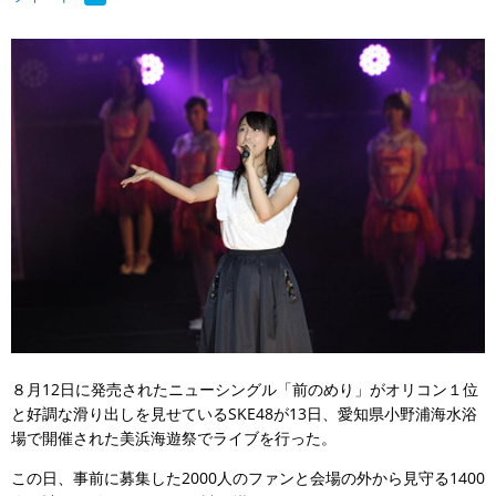
８月12日に発売されたニューシングル「前のめり」がオリコン１位
と好調な滑り出しを見せているSKE48が13日、愛知県小野浦海水浴
場で開催された美浜海遊祭でライブを行った。
この日、事前に募集した2000人のファンと会場の外から見守る1400