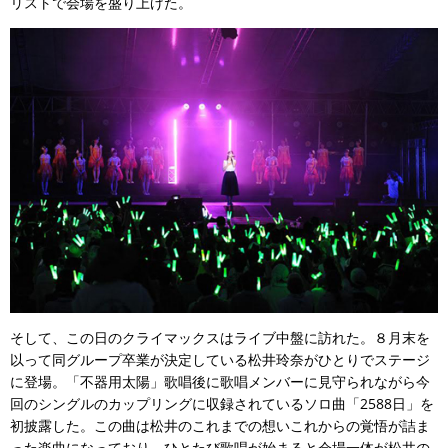
リストで会場を盛り上げた。
そして、この日のクライマックスはライブ中盤に訪れた。８月末を
以って同グループ卒業が決定している松井玲奈がひとりでステージ
に登場。「不器用太陽」歌唱後に歌唱メンバーに見守られながら今
回のシングルのカップリングに収録されているソロ曲「2588日」を
初披露した。この曲は松井のこれまでの想いこれからの覚悟が詰ま
った楽曲になっており、ひとたび歌唱が始まると会場一体が松井の