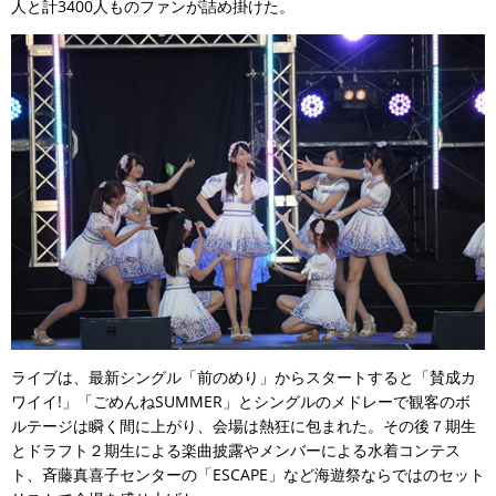
人と計3400人ものファンが詰め掛けた。
ライブは、最新シングル「前のめり」からスタートすると「賛成カ
ワイイ!」「ごめんねSUMMER」とシングルのメドレーで観客のボ
ルテージは瞬く間に上がり、会場は熱狂に包まれた。その後７期生
とドラフト２期生による楽曲披露やメンバーによる水着コンテス
ト、斉藤真喜子センターの「ESCAPE」など海遊祭ならではのセット