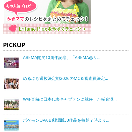
PICKUP
ABEMA開局10周年記念、「ABEMA恋リ…
めるぷち選抜決定戦2026のMC＆審査員決定…
W杯直前に日本代表キャプテンに就任した板倉滉…
ポケモンOVA＆劇場版30作品を毎朝７時より…