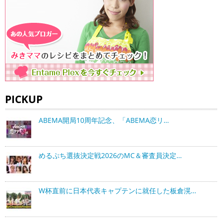
PICKUP
ABEMA開局10周年記念、「ABEMA恋リ…
めるぷち選抜決定戦2026のMC＆審査員決定…
W杯直前に日本代表キャプテンに就任した板倉滉…