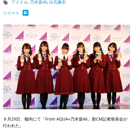
アイドル
,
乃木坂46
,
白石麻衣
ツイート
９月29日、都内にて「From AQUA×乃木坂46」新CM記者発表会が
行われた。