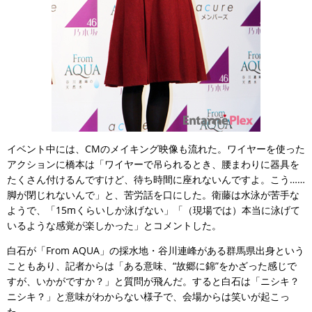
イベント中には、CMのメイキング映像も流れた。ワイヤーを使った
アクションに橋本は「ワイヤーで吊られるとき、腰まわりに器具を
たくさん付けるんですけど、待ち時間に座れないんですよ。こう……
脚が閉じれないんで」と、苦労話を口にした。衛藤は水泳が苦手な
ようで、「15mくらいしか泳げない」「（現場では）本当に泳げて
いるような感覚が楽しかった」とコメントした。
白石が「From AQUA」の採水地・谷川連峰がある群馬県出身という
こともあり、記者からは「ある意味、“故郷に錦”をかざった感じで
すが、いかがですか？」と質問が飛んだ。すると白石は「ニシキ？
ニシキ？」と意味がわからない様子で、会場からは笑いが起こっ
た。