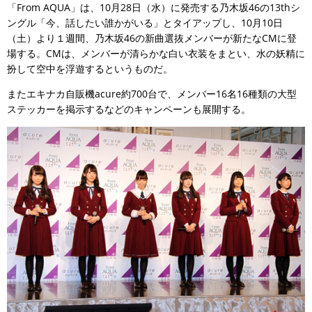
「From AQUA」は、10月28日（水）に発売する乃木坂46の13thシ
ングル「今、話したい誰かがいる」とタイアップし、10月10日
（土）より１週間、乃木坂46の新曲選抜メンバーが新たなCMに登
場する。CMは、メンバーが清らかな白い衣装をまとい、水の妖精に
扮して空中を浮遊するというものだ。
またエキナカ自販機acure約700台で、メンバー16名16種類の大型
ステッカーを掲示するなどのキャンペーンも展開する。