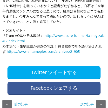
また、CMに起用された新曲について、年末の「NHK紅白歌合戦」
（NHK総合）を狙っているか？と記者がたずねると、白石は「今年
年内最後のシングルになると思うので、紅白は目標のひとつでもあ
りますし、今年みんなで笑って締めたいので、出れるようにがんば
っていきたい」と力強く返答していた。
＜関連サイト＞
「From AQUA×乃木坂46」
http://www.acure-fun.net/fa-nogizaka
46/index.html
乃木坂46・生駒里奈が突然の号泣！ 舞台挨拶で母を語り堪えきれ
ず
https://www.entameplex.com/archives/21905
Twitter ツイートする
Facebook シェアする
前の記事
次の記事
«
»