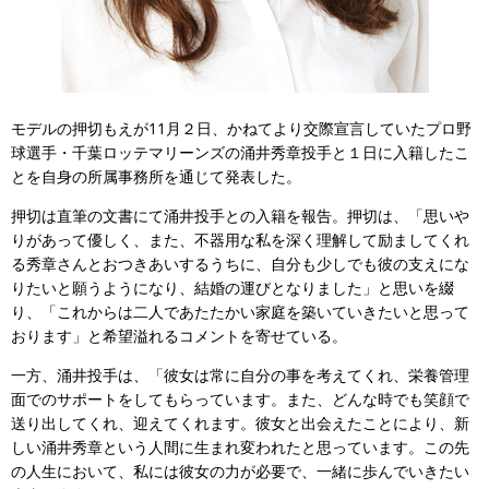
モデルの押切もえが11月２日、かねてより交際宣言していたプロ野
球選手・千葉ロッテマリーンズの涌井秀章投手と１日に入籍したこ
とを自身の所属事務所を通じて発表した。
押切は直筆の文書にて涌井投手との入籍を報告。押切は、「思いや
りがあって優しく、また、不器用な私を深く理解して励ましてくれ
る秀章さんとおつきあいするうちに、自分も少しでも彼の支えにな
りたいと願うようになり、結婚の運びとなりました」と思いを綴
り、「これからは二人であたたかい家庭を築いていきたいと思って
おります」と希望溢れるコメントを寄せている。
一方、涌井投手は、「彼女は常に自分の事を考えてくれ、栄養管理
面でのサポートをしてもらっています。また、どんな時でも笑顔で
送り出してくれ、迎えてくれます。彼女と出会えたことにより、新
しい涌井秀章という人間に生まれ変われたと思っています。この先
の人生において、私には彼女の力が必要で、一緒に歩んでいきたい