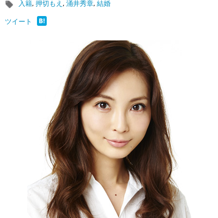
入籍
,
押切もえ
,
涌井秀章
,
結婚
ツイート