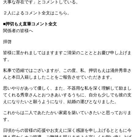
大事な存在です」とコメントしている。
２人によるコメント全文はこちら。
■押切もえ直筆コメント全文
関係者の皆様へ
拝啓
皆様に置かれましてはますますご清栄のことととお慶び申し上げま
す。
私事で恐縮ではございますが、この度、私、押切もえは涌井秀章さ
んと本日入籍しましたことをご報告させていただきます。
思いやりがあって優しく、また、不器用な私を深く理解して励まし
てくれる秀章さんとおつきあいするうちに、自分も少しでも彼の支
えになりたいと願うようになり、結婚の運びとなりました。
これからは二人であたたかい家庭を築いていきたいと思っておりま
す。
日頃からの皆様の応援やお支えに深く感謝を申し上げるとともに今
後も変わらぬご指導、ご鞭撻を賜りますよう宜しくお願い申し上げ