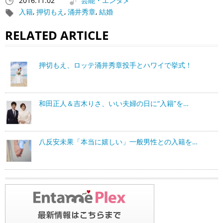
2016.11.02
芸能・エンタメ
入籍
,
押切もえ
,
涌井秀章
,
結婚
RELATED ARTICLE
押切もえ、ロッテ涌井秀章投手とハワイで挙式！
和田正人＆吉木りさ、いい夫婦の日に“入籍”を…
八反安未果「本当に嬉しい」一般男性との入籍を…