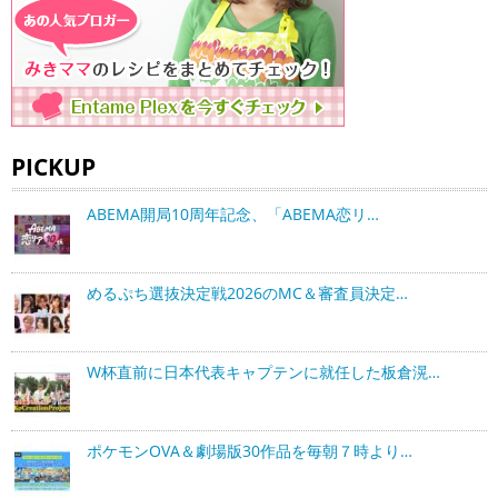
PICKUP
ABEMA開局10周年記念、「ABEMA恋リ…
めるぷち選抜決定戦2026のMC＆審査員決定…
W杯直前に日本代表キャプテンに就任した板倉滉…
ポケモンOVA＆劇場版30作品を毎朝７時より…