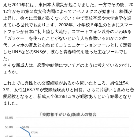
えた2011年には、東日本大震災が起こりました。一方でその後、20
12年からの第２次安倍内閣によってアベノミクスが始まり、株価が
上昇し、徐々に景気が良くなっていく中で高校卒業や大学進学を迎
えている世代でもあります。2008年、小学校６年生のときにスマー
トフォンが日本に初上陸し大流行。スマートフォン以外のいわゆる
「ガラケー」を使ったことがないという人も多数いるのがこの世
代。スマホの普及とあわせてコミュニケーションツールとして定着
したLINEなどのSNSが、彼らと青春時代を送った主なツールでし
た。
そんな新成人は、恋愛や結婚についてどのように考えているのでし
ょうか。
これまでに異性との交際経験があるかを聞いたところ、男性は54.
3％、女性は63.7％が交際経験ありと回答。さらに片思いも含めた恋
愛経験となると、新成人全体の81.3％が経験ありという結果となり
ました。