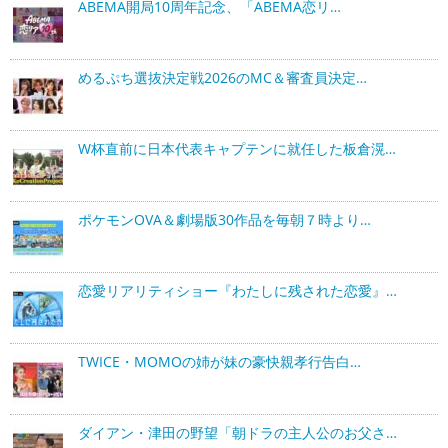
ABEMA開局10周年記念、「ABEMA恋リ…
めるぷち選抜決定戦2026のMC＆審査員決定…
W杯直前に日本代表キャプテンに就任した板倉滉…
ポケモンOVA＆劇場版30作品を毎朝７時より…
恋愛リアリティショー『わたしに残された恋愛』…
TWICE・MOMOの姉が妹の豪快親孝行告白…
ダイアン・津田の野望「朝ドラの主人公のお父さ…