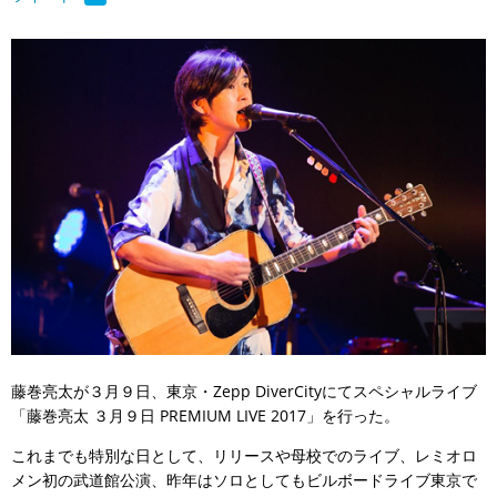
藤巻亮太が３月９日、東京・Zepp DiverCityにてスペシャルライブ
「藤巻亮太 ３月９日 PREMIUM LIVE 2017」を行った。
これまでも特別な日として、リリースや母校でのライブ、レミオロ
メン初の武道館公演、昨年はソロとしてもビルボードライブ東京で