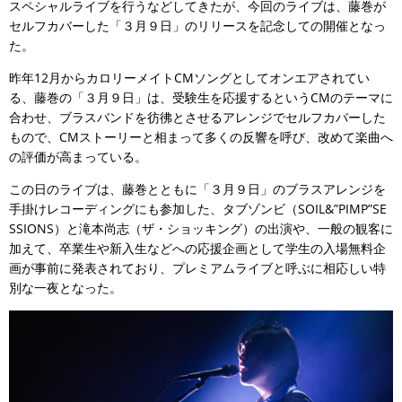
スペシャルライブを行うなどしてきたが、今回のライブは、藤巻が
セルフカバーした「３月９日」のリリースを記念しての開催となっ
た。
昨年12月からカロリーメイトCMソングとしてオンエアされてい
る、藤巻の「３月９日」は、受験生を応援するというCMのテーマに
合わせ、ブラスバンドを彷彿とさせるアレンジでセルフカバーした
もので、CMストーリーと相まって多くの反響を呼び、改めて楽曲へ
の評価が高まっている。
この日のライブは、藤巻とともに「３月９日」のブラスアレンジを
手掛けレコーディングにも参加した、タブゾンビ（SOIL&”PIMP”SE
SSIONS）と滝本尚志（ザ・ショッキング）の出演や、一般の観客に
加えて、卒業生や新入生などへの応援企画として学生の入場無料企
画が事前に発表されており、プレミアムライブと呼ぶに相応しい特
別な一夜となった。