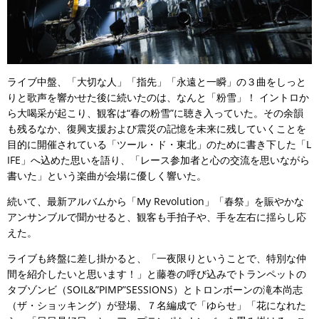
ライブ中盤、「大切な人」「指先」「永遠と一瞬」の３曲をしっと
りと歌声を響かせた後に続いたのは、なんと「粉雪」！ イントロか
ら大喝采が起こり、観客は“春の粉雪”に聴き入っていた。その余韻
も残るなか、復興支援および震災の記憶を未来に残していくことを
目的に開催されている「ツール・ド・東北」のために書き下した「L
IFE」へ込めた思いを語り、「レース参加者と心の交流を思いながら
書いた」という楽曲が会場に優しく響いた。
続いて、最新アルバムから「My Revolution」「春祭」を賑やかな
アンサンブルで聞かせると、観客も手拍子や、手を左右に揺らし応
えた。
ライブも終盤に差し掛かると、「一夜限りということで、特別な仲
間を紹介したいと思います！」と藤巻の呼び込みでトランペットの
タブゾンビ（SOIL&”PIMP”SESSIONS）とトロンボーンの滝本尚志
（ザ・ショッキング）が登場、７名編成で「ゆらせ」「花になれた