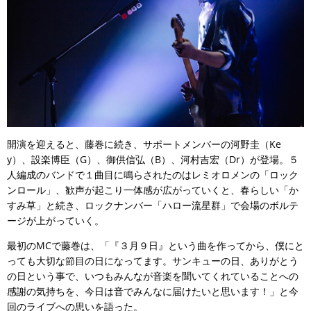
開演を迎えると、藤巻に続き、サポートメンバーの河野圭（Ke
y）、設楽博臣（G）、御供信弘（B）、河村吉宏（Dr）が登場。５
人編成のバンドで１曲目に鳴らされたのはレミオロメンの「ロック
ンロール」、歓声が起こり一体感が広がっていくと、春らしい「か
すみ草」と続き、ロックナンバー「ハロー流星群」で会場のボルテ
ージが上がっていく。
最初のMCで藤巻は、「『３月９日』という曲を作ってから、僕にと
っても大切な節目の日になってます。サンキューの日、ありがとう
の日という事で、いつもみんなが音楽を聞いてくれていることへの
感謝の気持ちを、今日は音でみんなに届けたいと思います！」と今
回のライブへの思いを語った。