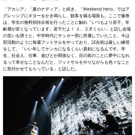
「アカシア」「夏のナディア」と続き、「Weekend Hero」ではア
グレッシブにギターをかき鳴らし、観客を煽る場面も。ここで藤巻
は、学生の無料招待企画を行ったことに触れ「いつもより若干、年
齢層が若くなっています。若干だよ！ １、２才くらい」と話し会場
の笑いを誘うと、中学時代にサッカー部に所属していたこと、今は
部活動のように毎週フットサルをやっており、試合前は厳しい練習
をして、「いい年してケンカになるくらい真剣になるんです。学
生、社会人、仕事、遊びとか関係なく、目の前のことに夢中になれ
るって幸せなことなんだと、フットサルをやりながらも色々なこと
に気付かせてもらっている」と話した。