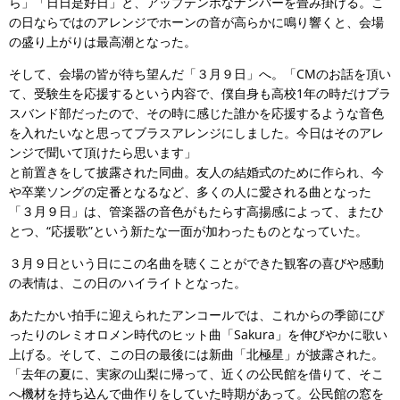
ら」「日日是好日」と、アップテンポなナンバーを畳み掛ける。こ
の日ならではのアレンジでホーンの音が高らかに鳴り響くと、会場
の盛り上がりは最高潮となった。
そして、会場の皆が待ち望んだ「３月９日」へ。「CMのお話を頂い
て、受験生を応援するという内容で、僕自身も高校1年の時だけブラ
スバンド部だったので、その時に感じた誰かを応援するような音色
を入れたいなと思ってブラスアレンジにしました。今日はそのアレ
ンジで聞いて頂けたら思います」
と前置きをして披露された同曲。友人の結婚式のために作られ、今
や卒業ソングの定番となるなど、多くの人に愛される曲となった
「３月９日」は、管楽器の音色がもたらす高揚感によって、またひ
とつ、“応援歌”という新たな一面が加わったものとなっていた。
３月９日という日にこの名曲を聴くことができた観客の喜びや感動
の表情は、この日のハイライトとなった。
あたたかい拍手に迎えられたアンコールでは、これからの季節にぴ
ったりのレミオロメン時代のヒット曲「Sakura」を伸びやかに歌い
上げる。そして、この日の最後には新曲「北極星」が披露された。
「去年の夏に、実家の山梨に帰って、近くの公民館を借りて、そこ
へ機材を持ち込んで曲作りをしていた時期があって。公民館の窓を