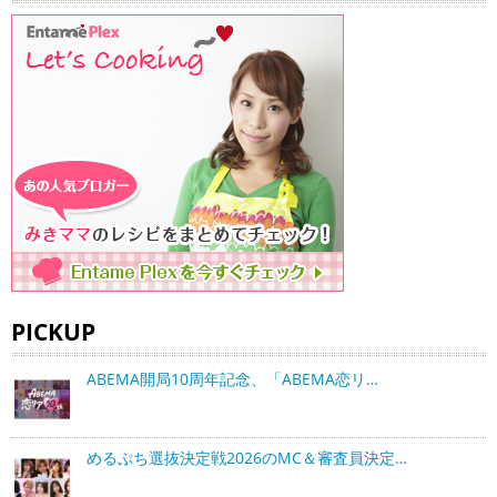
PICKUP
ABEMA開局10周年記念、「ABEMA恋リ…
めるぷち選抜決定戦2026のMC＆審査員決定…