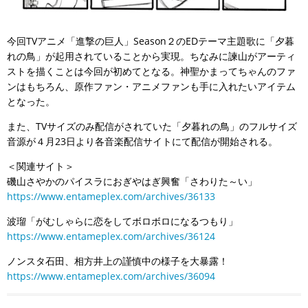
今回TVアニメ「進撃の巨人」Season２のEDテーマ主題歌に「夕暮
れの鳥」が起用されていることから実現。ちなみに諫山がアーティ
ストを描くことは今回が初めてとなる。神聖かまってちゃんのファ
ンはもちろん、原作ファン・アニメファンも手に入れたいアイテム
となった。
また、TVサイズのみ配信がされていた「夕暮れの鳥」のフルサイズ
音源が４月23日より各音楽配信サイトにて配信が開始される。
＜関連サイト＞
磯山さやかのパイスラにおぎやはぎ興奮「さわりた～い」
https://www.entameplex.com/archives/36133
波瑠「がむしゃらに恋をしてボロボロになるつもり」
https://www.entameplex.com/archives/36124
ノンスタ石田、相方井上の謹慎中の様子を大暴露！
https://www.entameplex.com/archives/36094