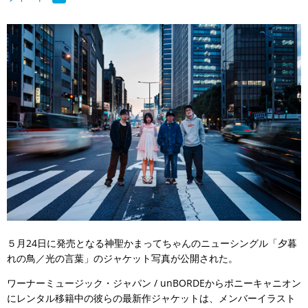
５月24日に発売となる神聖かまってちゃんのニューシングル「夕暮
れの鳥／光の言葉」のジャケット写真が公開された。
ワーナーミュージック・ジャパン / unBORDEからポニーキャニオン
にレンタル移籍中の彼らの最新作ジャケットは、メンバーイラスト