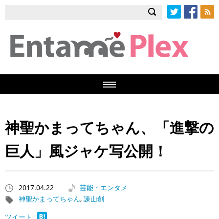
Twitter
Facebook
RSS
神聖かまってちゃん、「進撃の
巨人」風ジャケ写公開！
2017.04.22
芸能・エンタメ
神聖かまってちゃん
,
諫山創
ツイート