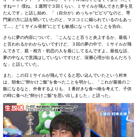
すねー！ 僕ね、１週間で３回くらい、ミサイルが飛んできた夢を見
たんです」と話し始め、「（自分が）めっちゃ“ビビり”なのと、専
門家の方に話を聞いていたのと、マスコミに煽られているのもあっ
て…」と“ミサイル発射”にとても敏感になっていることを告白。
さらに夢の内容について、「こんなこと言うと炎上するか、最低！
と言われるかわからないですけど、３回の夢の中で、ミサイルが飛
んできて、親・相方・初恋の人を盾にしてるんですよ。最低な話、
夢の中なんで意識はしていないですけど、深層心理が出るんだろう
な」と話していた。
また、この日ミサイルが飛んでくると思い込んでいたという村本
は、朝食に“卵かけご飯”を食べたことを明かし、「これが最後のご
飯になるなと。外食するよりも、１番好きな食べ物を考えて、子供
の時に食べた“卵かけご飯”を思い出しました」と語った。