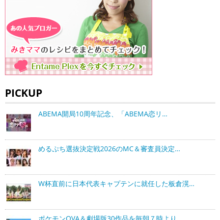
PICKUP
ABEMA開局10周年記念、「ABEMA恋リ…
めるぷち選抜決定戦2026のMC＆審査員決定…
W杯直前に日本代表キャプテンに就任した板倉滉…
ポケモンOVA＆劇場版30作品を毎朝７時より…