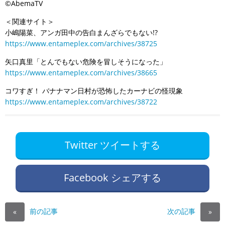
©AbemaTV
＜関連サイト＞
小嶋陽菜、アンガ田中の告白まんざらでもない!?
https://www.entameplex.com/archives/38725
矢口真里「とんでもない危険を冒しそうになった」
https://www.entameplex.com/archives/38665
コワすぎ！ バナナマン日村が恐怖したカーナビの怪現象
https://www.entameplex.com/archives/38722
Twitter ツイートする
Facebook シェアする
前の記事
次の記事
«
»