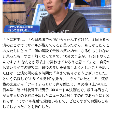
さらに村本は、「今日幕張で公演があったんですけど、３回ある公
演のどこかでミサイルが飛んでくると思ったから、もしかしたらこ
の人たちにとって、僕の漫談で最後の笑い納めになるかもしれない
と思ったら、すごく熱くなってきて。10分の予定が、17分もやった
んですよ！ なんとか最後まで笑わせてやろうと思って」と、自分の
お笑いライブの観客に、最後の笑いを提供しようとしたことを話し
たほか、公演の間の空き時間に「今までありがとうございました」
という気持ちで“ミサイル発射”を覚悟し、待っていたところ、突然
横の楽屋から「アー！」っという声が聞こえ、その盛り上がりは、
日本学生陸上対校選手権男子100メートル決勝戦で、桐生祥秀さん
が日本人初の９秒台を出したニュースに対しての声であったにも関
わらず、“ミサイル発射”と勘違いをして、ビビりすぎてお漏らしを
してしまったことを告白した。