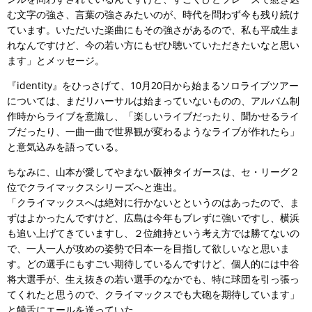
む文字の強さ、言葉の強さみたいのが、時代を問わず今も残り続け
ています。いただいた楽曲にもその強さがあるので、私も平成生ま
れなんですけど、今の若い方にもぜひ聴いていただきたいなと思い
ます」とメッセージ。
『identity』をひっさげて、10月20日から始まるソロライブツアー
については、まだリハーサルは始まっていないものの、アルバム制
作時からライブを意識し、「楽しいライブだったり、聞かせるライ
ブだったり、一曲一曲で世界観が変わるようなライブが作れたら」
と意気込みを語っている。
ちなみに、山本が愛してやまない阪神タイガースは、セ・リーグ２
位でクライマックスシリーズへと進出。
「クライマックスへは絶対に行かないとというのはあったので、ま
ずはよかったんですけど、広島は今年もブレずに強いですし、横浜
も追い上げてきていますし、２位維持という考え方では勝てないの
で、一人一人が攻めの姿勢で日本一を目指して欲しいなと思いま
す。どの選手にもすごい期待しているんですけど、個人的には中谷
将大選手が、生え抜きの若い選手のなかでも、特に球団を引っ張っ
てくれたと思うので、クライマックスでも大砲を期待しています」
と饒舌にエールを送っていた。