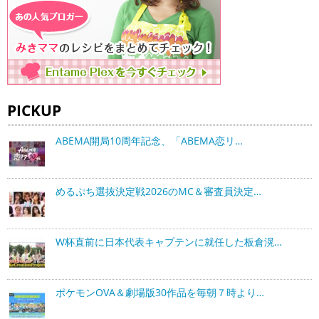
PICKUP
ABEMA開局10周年記念、「ABEMA恋リ…
めるぷち選抜決定戦2026のMC＆審査員決定…
W杯直前に日本代表キャプテンに就任した板倉滉…
ポケモンOVA＆劇場版30作品を毎朝７時より…