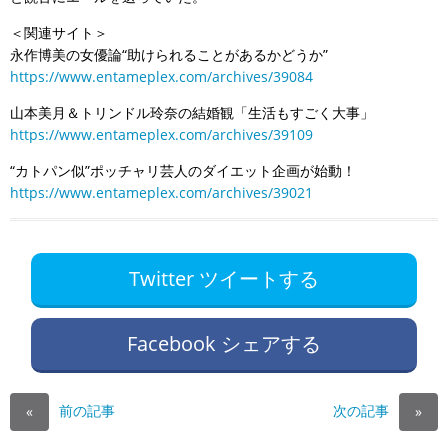
＜関連サイト＞
永作博美の女優論“助けられることがあるかどうか”
https://www.entameplex.com/archives/39084
山本美月＆トリンドル玲奈の結婚観「生活もすごく大事」
https://www.entameplex.com/archives/39109
“カトパン似”ポッチャリ芸人のダイエット企画が始動！
https://www.entameplex.com/archives/39021
Twitter ツイートする
Facebook シェアする
前の記事
次の記事
«
»