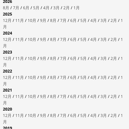
2026
8月
/
7月
/
6月
/
5月
/
4月
/
3月
/
2月
/
1月
2025
12月
/
11月
/
10月
/
9月
/
8月
/
7月
/
6月
/
5月
/
4月
/
3月
/
2月
/
1
月
2024
12月
/
11月
/
10月
/
9月
/
8月
/
7月
/
6月
/
5月
/
4月
/
3月
/
2月
/
1
月
2023
12月
/
11月
/
10月
/
9月
/
8月
/
7月
/
6月
/
5月
/
4月
/
3月
/
2月
/
1
月
2022
12月
/
11月
/
10月
/
9月
/
8月
/
7月
/
6月
/
5月
/
4月
/
3月
/
2月
/
1
月
2021
12月
/
11月
/
10月
/
9月
/
8月
/
7月
/
6月
/
5月
/
4月
/
3月
/
2月
/
1
月
2020
12月
/
11月
/
10月
/
9月
/
8月
/
7月
/
6月
/
5月
/
4月
/
3月
/
2月
/
1
月
2019