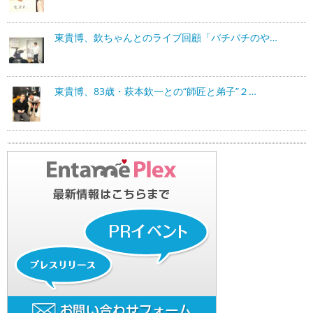
東貴博、欽ちゃんとのライブ回顧「バチバチのや…
東貴博、83歳・萩本欽一との“師匠と弟子”２…