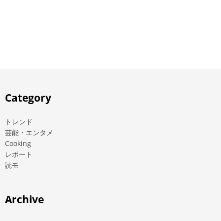
Category
トレンド
芸能・エンタメ
Cooking
レポート
読モ
Archive