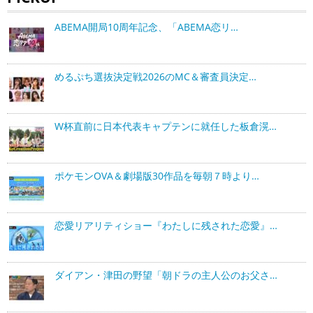
ABEMA開局10周年記念、「ABEMA恋リ…
めるぷち選抜決定戦2026のMC＆審査員決定…
W杯直前に日本代表キャプテンに就任した板倉滉…
ポケモンOVA＆劇場版30作品を毎朝７時より…
恋愛リアリティショー『わたしに残された恋愛』…
ダイアン・津田の野望「朝ドラの主人公のお父さ…