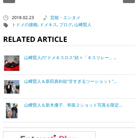
2018.02.23
芸能・エンタメ
トドメの接吻
,
ドメキス
,
ブログ
,
山﨑賢人
RELATED ARTICLE
山﨑賢人の“ドメキスロス”続々「キスリレー」…
山﨑賢人＆新田真剣佑“甘すぎるツーショット”…
山﨑賢人＆新木優子、和装２ショット写真を限定…