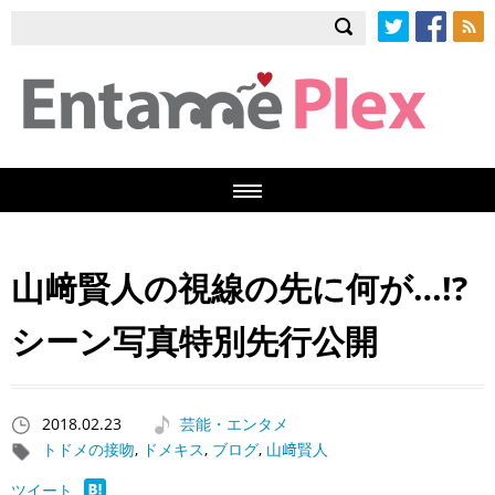
Twitter
Facebook
RSS
山﨑賢人の視線の先に何が…!?
シーン写真特別先行公開
2018.02.23
芸能・エンタメ
トドメの接吻
,
ドメキス
,
ブログ
,
山﨑賢人
ツイート