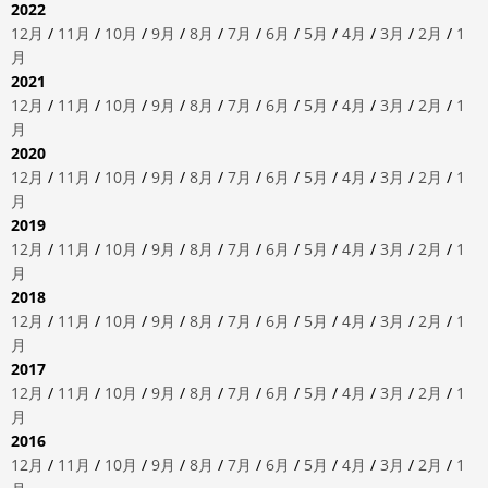
2022
12月
/
11月
/
10月
/
9月
/
8月
/
7月
/
6月
/
5月
/
4月
/
3月
/
2月
/
1
月
2021
12月
/
11月
/
10月
/
9月
/
8月
/
7月
/
6月
/
5月
/
4月
/
3月
/
2月
/
1
月
2020
12月
/
11月
/
10月
/
9月
/
8月
/
7月
/
6月
/
5月
/
4月
/
3月
/
2月
/
1
月
2019
12月
/
11月
/
10月
/
9月
/
8月
/
7月
/
6月
/
5月
/
4月
/
3月
/
2月
/
1
月
2018
12月
/
11月
/
10月
/
9月
/
8月
/
7月
/
6月
/
5月
/
4月
/
3月
/
2月
/
1
月
2017
12月
/
11月
/
10月
/
9月
/
8月
/
7月
/
6月
/
5月
/
4月
/
3月
/
2月
/
1
月
2016
12月
/
11月
/
10月
/
9月
/
8月
/
7月
/
6月
/
5月
/
4月
/
3月
/
2月
/
1