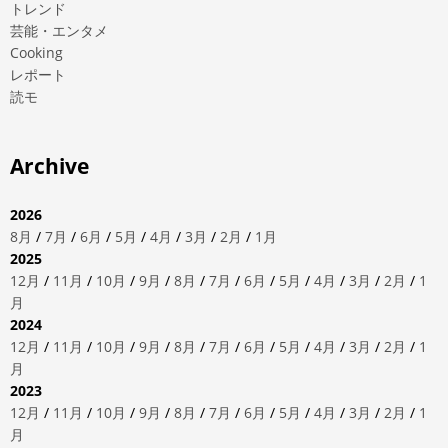
トレンド
芸能・エンタメ
Cooking
レポート
読モ
Archive
2026
8月
/
7月
/
6月
/
5月
/
4月
/
3月
/
2月
/
1月
2025
12月
/
11月
/
10月
/
9月
/
8月
/
7月
/
6月
/
5月
/
4月
/
3月
/
2月
/
1
月
2024
12月
/
11月
/
10月
/
9月
/
8月
/
7月
/
6月
/
5月
/
4月
/
3月
/
2月
/
1
月
2023
12月
/
11月
/
10月
/
9月
/
8月
/
7月
/
6月
/
5月
/
4月
/
3月
/
2月
/
1
月