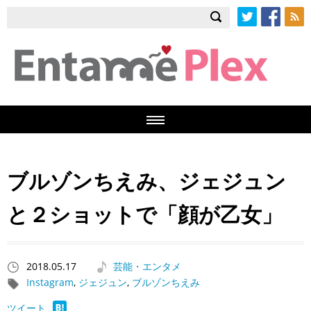
Twitter
Facebook
RSS
ブルゾンちえみ、ジェジュン
と２ショットで「顔が乙女」
2018.05.17
芸能・エンタメ
Instagram
,
ジェジュン
,
ブルゾンちえみ
ツイート