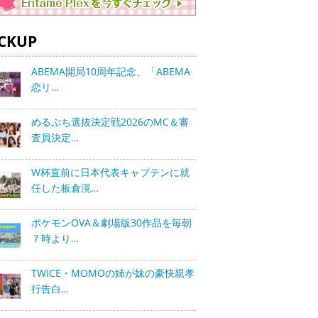
ICKUP
ABEMA開局10周年記念、「ABEMA
恋リ…
めるぷち選抜決定戦2026のMC＆審
査員決定…
W杯直前に日本代表キャプテンに就
任した板倉滉…
ポケモンOVA＆劇場版30作品を毎朝
７時より…
TWICE・MOMOの姉が妹の豪快親孝
行告白…