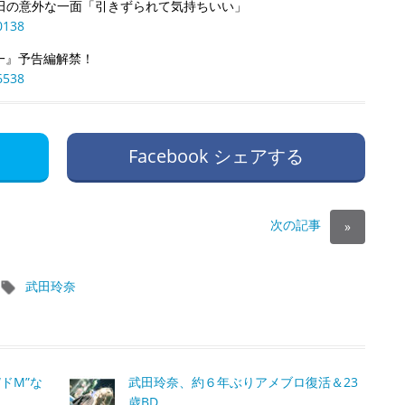
武田の意外な一面「引きずられて気持ちいい」
0138
一』予告編解禁！
6538
Facebook シェアする
次の記事
»
武田玲奈
ドM”な
武田玲奈、約６年ぶりアメブロ復活＆23
歳BD…