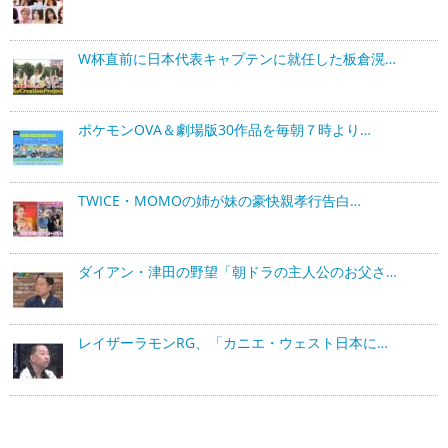
W杯直前に日本代表キャプテンに就任した板倉滉…
ポケモンOVA＆劇場版30作品を毎朝７時より…
TWICE・MOMOの姉が妹の豪快親孝行告白…
ダイアン・津田の野望「朝ドラの主人公のお父さ…
レイザーラモンRG、「カニエ・ウェスト日本に…