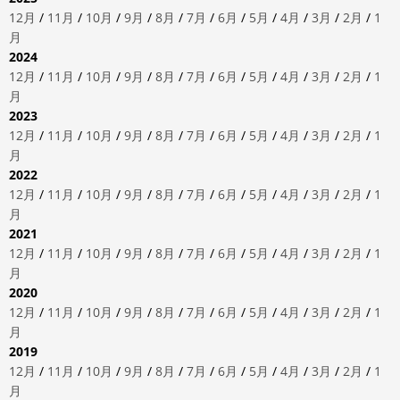
12月
/
11月
/
10月
/
9月
/
8月
/
7月
/
6月
/
5月
/
4月
/
3月
/
2月
/
1
月
2024
12月
/
11月
/
10月
/
9月
/
8月
/
7月
/
6月
/
5月
/
4月
/
3月
/
2月
/
1
月
2023
12月
/
11月
/
10月
/
9月
/
8月
/
7月
/
6月
/
5月
/
4月
/
3月
/
2月
/
1
月
2022
12月
/
11月
/
10月
/
9月
/
8月
/
7月
/
6月
/
5月
/
4月
/
3月
/
2月
/
1
月
2021
12月
/
11月
/
10月
/
9月
/
8月
/
7月
/
6月
/
5月
/
4月
/
3月
/
2月
/
1
月
2020
12月
/
11月
/
10月
/
9月
/
8月
/
7月
/
6月
/
5月
/
4月
/
3月
/
2月
/
1
月
2019
12月
/
11月
/
10月
/
9月
/
8月
/
7月
/
6月
/
5月
/
4月
/
3月
/
2月
/
1
月