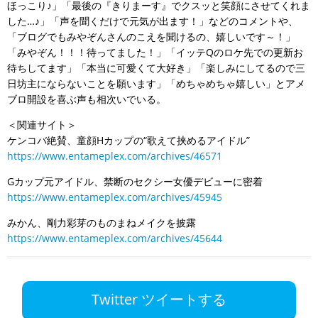
ほっこり♪」「最後の『きりまーす』でクスッと笑顔にさせてくれま
した…♪」「声を聞くだけで元気が出ます！」などのコメントや、
「ブログでもみやぞんさんのこえを聞けるの、嬉しいです～！」
「みやぞん！！！待ってました！」「イッテQのロケ先での更新お
待ちしてます」「本当に可愛くて大好き」「楽しみにしてるので三
日坊主にならないことを願います」「めちゃめちゃ嬉しい」とアメ
ブロ開設を喜ぶ声も相次いでいる。
＜関連サイト＞
ケンコバ絶賛、童顔Hカップの“歌えて挟めるアイドル”
https://www.entameplex.com/archives/46571
Gカップ元アイドル、禁断のセクシー女優デビューに密着
https://www.entameplex.com/archives/45945
みかん、剛力彩芽のものまねメイクを披露
https://www.entameplex.com/archives/45644
Twitter ツイートする